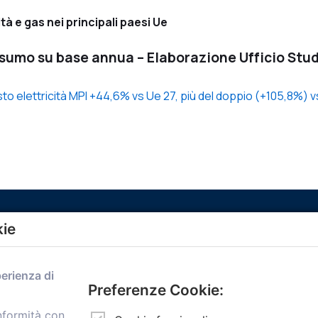
tà e gas nei principali paesi Ue
nsumo su base annua – Elaborazione Ufficio Stud
costo elettricità MPI +44,6% vs Ue 27, più del doppio (+105,8%) v
kie
Menù
perienza di
Home
Preferenze Cookie:
Servizi
onformità con