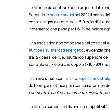
Le riforme da adottare sono urgenti, dato che 
Secondo le
nostre analisi
nel 2022 il
costo del
costo del gas è cresciuto di 5,9 miliardi di eur
incremento che pesa per il 6,1% del valore agg
Una escalation non omogenea dei costi dell’en
europea sui mercati energetici
, evidenzia che
tra i 27 paesi dell’Ue, risultando superiore d
sono rilevati – e più che doppio (+105,8%) ri
In chiave
dinamica
, l’ultimo
report trimestrale
dell’energia elettrica per i consumatori non d
l’aumento è però estremamente rilevante, con 
Lo stress sui costi e il divario di competitivit