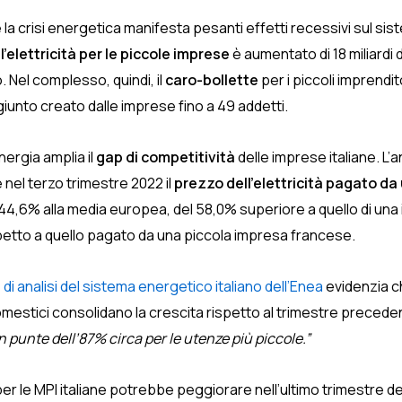
la crisi energetica manifesta pesanti effetti recessivi sul sist
l’elettricità per le piccole imprese
è aumentato di 18 miliardi 
o. Nel complesso, quindi, il
caro-bollette
per i piccoli imprendito
iunto creato dalle imprese fino a 49 addetti.
ergia amplia il
gap di competitività
delle imprese italiane. L’a
 nel terzo trimestre 2022 il
prezzo dell’elettricità pagato da
el 44,6% alla media europea, del 58,0% superiore a quello di un
spetto a quello pagato da una piccola impresa francese.
 di analisi del sistema energetico italiano dell’Enea
evidenzia ch
omestici consolidano la crescita rispetto al trimestre precede
punte dell’87% circa per le utenze più piccole.”
à per le MPI italiane potrebbe peggiorare nell’ultimo trimestre d