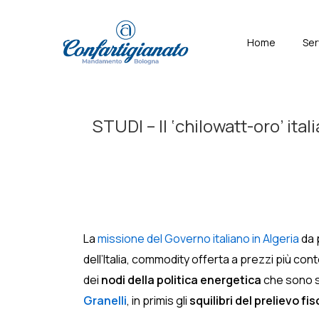
↓
Skip
Menù
Home
Ser
to
Principal
Main
Content
STUDI – Il ‘chilowatt-oro’ ita
La
missione del Governo italiano in Algeria
da 
dell’Italia, commodity offerta a prezzi più cont
dei
nodi della politica energetica
che sono st
Granelli
, in primis gli
squilibri del prelievo fis