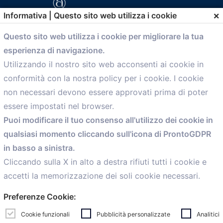
×
Informativa | Questo sito web utilizza i cookie
Questo sito web utilizza i cookie per migliorare la tua
esperienza di navigazione.
comunicazione@confartigianato.bo.it
Utilizzando il nostro sito web acconsenti ai cookie in
conformità con la nostra policy per i cookie. I cookie
Menù
non necessari devono essere approvati prima di poter
essere impostati nel browser.
Home
Puoi modificare il tuo consenso all'utilizzo dei cookie in
Servizi
qualsiasi momento cliccando sull'icona di ProntoGDPR
Convenzioni
in basso a sinistra.
Voce delle Nostre aziende
Informazioni Ex L. 124/2017
Cliccando sulla X in alto a destra rifiuti tutti i cookie e
News
accetti la memorizzazione dei soli cookie necessari.
Contatti
Preferenze Cookie:
personal
Caf
Cookie funzionali
Pubblicità personalizzate
Analitici