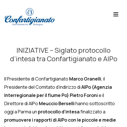
↓
Skip
ME
to
Main
Content
Menù
Principale
INIZIATIVE – Siglato protocollo
d’intesa tra Confartigianato e AIPo
Il Presidente di Confartigianato
Marco Granelli
, il
Presidente del Comitato d’indirizzo di
AIPo (Agenzia
Interregionale per il fiume Po)
Pietro Foroni
e il
Direttore di AIPo
Meuccio Berselli
hanno sottoscritto
oggi a Parma un
protocollo d’intesa
finalizzato a
promuovere i rapporti di AIPo con le piccole e medie