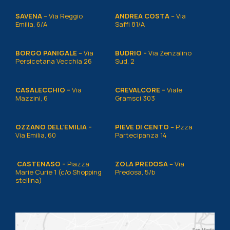
SAVENA
– Via Reggio
ANDREA COSTA
– Via
Emilia, 6/A
Saffi 81/A
BORGO PANIGALE
– Via
BUDRIO –
Via Zenzalino
Persicetana Vecchia 26
Sud, 2
CASALECCHIO –
Via
CREVALCORE –
Viale
Mazzini, 6
Gramsci 303
OZZANO DELL’EMILIA
–
PIEVE DI CENTO
– P.zza
Via Emilia, 60
Partecipanza 14
CASTENASO
–
Piazza
ZOLA PREDOSA
– Via
Marie Curie 1 (c/o Shopping
Predosa, 5/b
stellina)