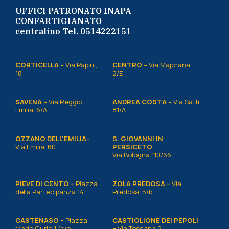
UFFICI PATRONATO INAPA
CONFARTIGIANATO
centralino Tel. 0514222151
CORTICELLA
– Via Papini,
CENTRO
– Via Majorana,
18
2/E
SAVENA
– Via Reggio
ANDREA COSTA
– Via Saffi
Emilia, 6/A
81/A
OZZANO DELL’EMILIA–
S. GIOVANNI IN
Via Emilia, 60
PERSICETO
Via Bologna 110/66
PIEVE DI CENTO –
Piazza
ZOLA PREDOSA –
Via
della Partecipanza 14
Predosa, 5/b
CASTENASO –
Piazza
CASTIGLIONE DEI PEPOLI
Marie Curie 1 (c/o
–
Via Toscana 2