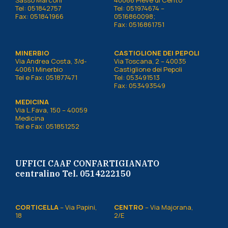
Sasso Marconi
40066 Pieve di Cento
Tel: 051842757
Tel: 051974674 –
Fax: 051841966
0516860098;
Fax: 0516861751
MINERBIO
CASTIGLIONE DEI PEPOLI
Via Andrea Costa, 3/d-
Via Toscana, 2 – 40035
40061 Minerbio
Castiglione dei Pepoli
Tel e Fax: 051877471
Tel: 053491513
Fax: 053493549
MEDICINA
Via L.Fava, 150 – 40059
Medicina
Tel e Fax: 051851252
UFFICI CAAF CONFARTIGIANATO
centralino Tel. 0514222150
CORTICELLA
– Via Papini,
CENTRO
– Via Majorana,
18
2/E