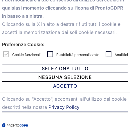
Servizi
qualsiasi momento cliccando sull'icona di ProntoGDPR
Convenzioni
in basso a sinistra.
Voce delle Nostre aziende
Informazioni Ex L. 124/2017
Cliccando sulla X in alto a destra rifiuti tutti i cookie e
News
accetti la memorizzazione dei soli cookie necessari.
Contatti
Preferenze Cookie:
personal
Caf
Cookie funzionali
Pubblicità personalizzate
Analitici
SELEZIONA TUTTO
NESSUNA SELEZIONE
© 2021 Confartigianato Imprese Mandamento Bologna -
ACCETTO
Via Papini, 18 - 40128 Bologna - Italy
Tel.
051 4222150
- Fax 051 6414942 - C.F. 00329130371 -
Cliccando su "Accetto", acconsenti all'utilizzo dei cookie
Privacy e Cookie
descritti nella nostra
Privacy Policy