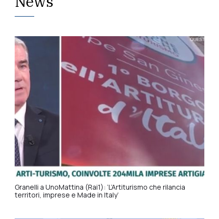
News
o
t
o
q
u
e
s
t
o
c
a
m
p
Granelli a UnoMattina (Rai1): ‘L’Artiturismo che rilancia
o
territori, imprese e Made in Italy’
.