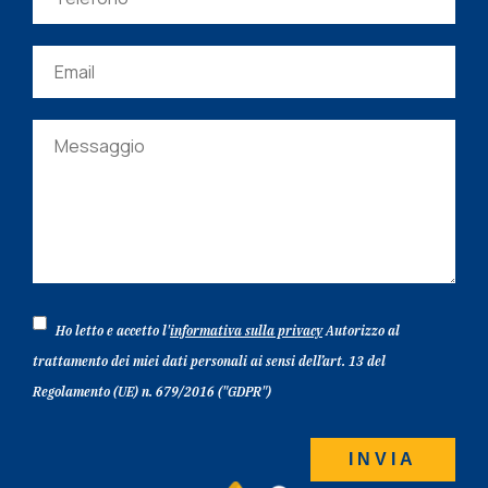
Ho letto e accetto l'
informativa sulla privacy
Autorizzo al
trattamento dei miei dati personali ai sensi dell’art. 13 del
Regolamento (UE) n. 679/2016 ("GDPR")
S
i
p