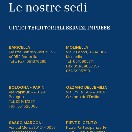
Le nostre sedi
UFFICI TERRITORIALI SERVIZI IMPRESE
BARICELLA
MOLINELLA
Piazza Sandro Pertini,13 –
Via P. Fabbri, 9 – 40062
40052 Baricella
Molinella
Tel e Fax: 051879295
Tel: 0516905711
Fax:051/6905735-
051/6905790
BOLOGNA – PAPINI
OZZANO DELL’EMILIA
Via Papini,18 – 40129
Via Emilia, 60 – 40064
Bologna
Ozzano dell’Emilia
Tel: 0514172311
Fax: 051326006
SASSO MARCONI
PIEVE DI CENTO
Via del Mercato,12- 40037
P.zza Partecipanza 14-