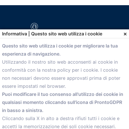
×
Informativa | Questo sito web utilizza i cookie
Questo sito web utilizza i cookie per migliorare la tua
esperienza di navigazione.
comunicazione@confartigianato.bo.it
Utilizzando il nostro sito web acconsenti ai cookie in
conformità con la nostra policy per i cookie. I cookie
Menù
non necessari devono essere approvati prima di poter
essere impostati nel browser.
Home
Puoi modificare il tuo consenso all'utilizzo dei cookie in
Servizi
qualsiasi momento cliccando sull'icona di ProntoGDPR
Convenzioni
in basso a sinistra.
Voce delle Nostre aziende
Informazioni Ex L. 124/2017
Cliccando sulla X in alto a destra rifiuti tutti i cookie e
News
accetti la memorizzazione dei soli cookie necessari.