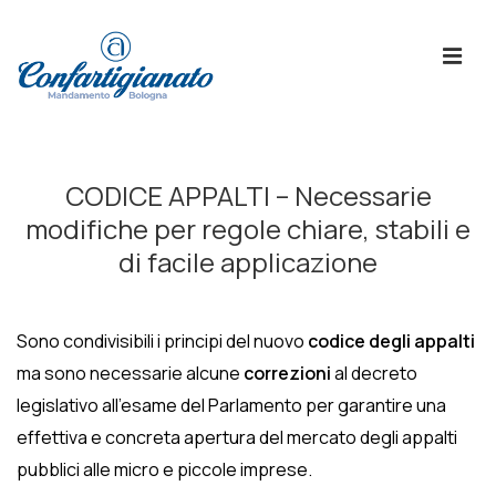
↓
Skip
ME
to
Main
Content
Menù
Principale
CODICE APPALTI – Necessarie
modifiche per regole chiare, stabili e
di facile applicazione
Sono condivisibili i principi del nuovo
codice degli appalti
ma sono necessarie alcune
correzioni
al decreto
legislativo all’esame del Parlamento per garantire una
effettiva e concreta apertura del mercato degli appalti
pubblici alle micro e piccole imprese.