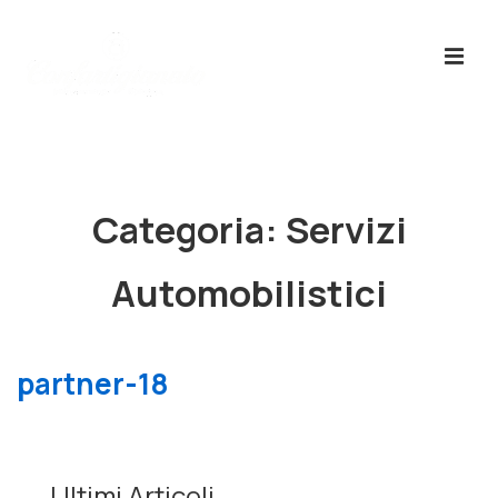
↓
Skip
ME
to
Main
Content
Menù
Principale
Categoria:
Servizi
Automobilistici
partner-18
Ultimi Articoli