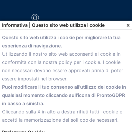
×
Informativa | Questo sito web utilizza i cookie
Questo sito web utilizza i cookie per migliorare la tua
esperienza di navigazione.
comunicazione@confartigianato.bo.it
Utilizzando il nostro sito web acconsenti ai cookie in
conformità con la nostra policy per i cookie. I cookie
Menù
non necessari devono essere approvati prima di poter
essere impostati nel browser.
Home
Puoi modificare il tuo consenso all'utilizzo dei cookie in
Servizi
qualsiasi momento cliccando sull'icona di ProntoGDPR
Convenzioni
in basso a sinistra.
Voce delle Nostre aziende
Informazioni Ex L. 124/2017
Cliccando sulla X in alto a destra rifiuti tutti i cookie e
News
accetti la memorizzazione dei soli cookie necessari.
Contatti