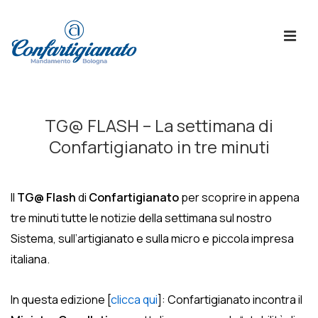
↓
Skip
ME
to
Main
Content
Menù
Principale
TG@ FLASH – La settimana di
Confartigianato in tre minuti
Il
TG@ Flash
di
Confartigianato
per scoprire in appena
tre minuti tutte le notizie della settimana sul nostro
Sistema, sull’artigianato e sulla micro e piccola impresa
italiana.
In questa edizione [
clicca qui
]: Confartigianato incontra il