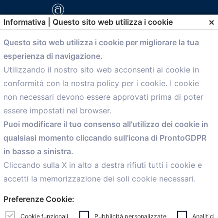
×
Informativa | Questo sito web utilizza i cookie
Questo sito web utilizza i cookie per migliorare la tua
esperienza di navigazione.
comunicazione@confartigianato.bo.it
Utilizzando il nostro sito web acconsenti ai cookie in
conformità con la nostra policy per i cookie. I cookie
Menù
non necessari devono essere approvati prima di poter
essere impostati nel browser.
Home
Puoi modificare il tuo consenso all'utilizzo dei cookie in
Servizi
qualsiasi momento cliccando sull'icona di ProntoGDPR
Convenzioni
in basso a sinistra.
Voce delle Nostre aziende
Informazioni Ex L. 124/2017
Cliccando sulla X in alto a destra rifiuti tutti i cookie e
News
accetti la memorizzazione dei soli cookie necessari.
Contatti
Preferenze Cookie:
personal
Caf
Cookie funzionali
Pubblicità personalizzate
Analitici