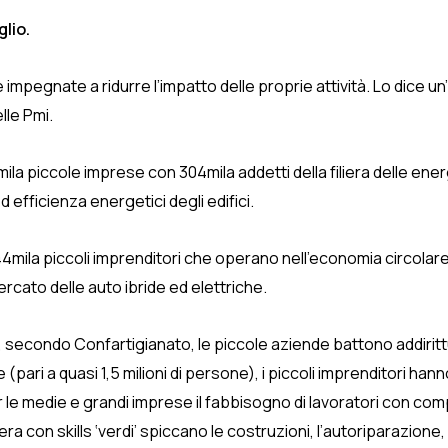
glio.
 impegnate a ridurre l’impatto delle proprie attività. Lo dice un’
lle Pmi.
ila piccole imprese con 304mila addetti della filiera delle ener
 efficienza energetici degli edifici.
144mila piccoli imprenditori che operano nell’economia circolar
rcato delle auto ibride ed elettriche.
 secondo Confartigianato, le piccole aziende battono addirittu
(pari a quasi 1,5 milioni di persone), i piccoli imprenditori hann
r le medie e grandi imprese il fabbisogno di lavoratori con co
n skills ‘verdi’ spiccano le costruzioni, l’autoriparazione, i se