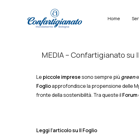
↓
Skip
Menù
Home
Ser
to
Principal
Main
Content
MEDIA – Confartigianato su Il
Le
piccole imprese
sono sempre più
green
Foglio
approfondisce la propensione delle Mpi a
fronte della sostenibilità. Tra queste il
Forum
Leggi l’articolo su Il Foglio