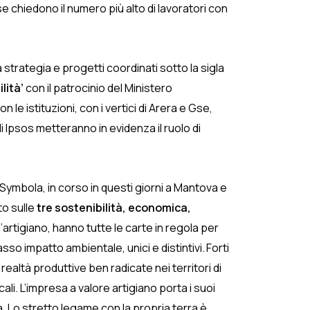
ese chiedono il numero più alto di lavoratori con
trategia e progetti coordinati sotto la sigla
lità’
con il patrocinio del Ministero
e istituzioni, con i vertici di Arera e Gse,
di Ipsos metteranno in evidenza il ruolo di
di Symbola, in corso in questi giorni a Mantova e
to sulle
tre sostenibilità, economica,
’artigiano, hanno tutte le carte in regola per
sso impatto ambientale, unici e distintivi. Forti
realtà produttive ben radicate nei territori di
i. L’impresa a valore artigiano porta i suoi
. Lo stretto legame con la propria terra è