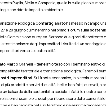
n testa Puglia, Sicilia e Campania, quelle in cui le piccole impr
ing e con ridotto impatto ambientale.
ransizione ecologica
Confartigianato
ha messo in campo una s
l 27 e 28 giugno culmineranno nel primo
‘Forum sulla sostenibi
della Commissione europea. Saranno due giorni di confronto con l
 le testimonianze degli imprenditori. I risultati di un sondaggio 
mprenditori verso la sostenibilità.
nato
Marco Granelli
– tiene il filo teso con il seminario estivo 
competitività territoriale e transizione ecologica. Faremo il pun
ostri imprenditori
. Sul fronte economico, la piccola impresa, l
 prodotti e servizi di qualità, belli e ben fatti, durevoli, a ba
n baluardo della sostenibilità sociale. Infatti, le nostre sono 
azioni di scambio cruciali per il benessere delle comunità local
é è ben radicata nel suo territorio e ne esprime l’eccellenza