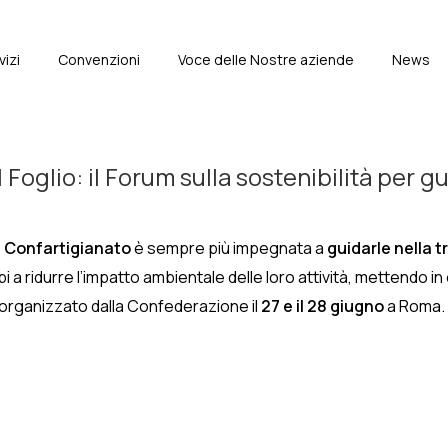
vizi
Convenzioni
Voce delle Nostre aziende
News
e
 Foglio: il Forum sulla sostenibilità per g
e
Confartigianato
è sempre più impegnata a
guidarle nella 
 ridurre l’impatto ambientale delle loro attività, mettendo in e
organizzato dalla Confederazione il
27 e il 28 giugno
a Roma.