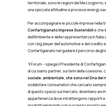
territoriale, sono le regioni del Mezzogiorno, i
una spiccata attitudine a processi energy sav
Per accompagnare le piccole imprese nella t
Confartigianato Imprese Sostenibili
e che i
dell’Ambiente e della rappresentanza in Italia 
con i big player dell’automotive e del credito e
Confartigianato nel guidare il percorso degli i
“Il Forum – spiega il Presidente di Confartigia
di cui siamo partner, sui temi della coesione, 
sociale, ambientale, che sono nel Dna dei n
soddisfare consumatori che cercano sempre di più
di questo spazio sul mercato, diventano anche u
appartenenza dove intrattengono rapporti e rel
prodotti nel mondo con successo proprio perch