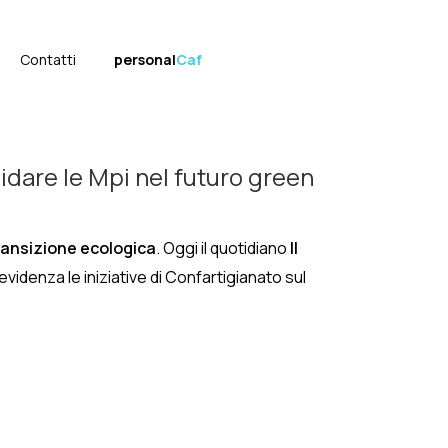
Contatti
personal
Caf
uidare le Mpi nel futuro green
transizione ecologica
. Oggi il quotidiano
Il
videnza le iniziative di Confartigianato sul