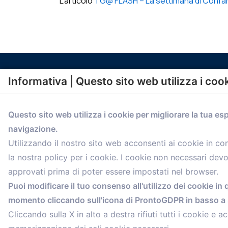
L’articolo
TG@ FLASH – La settimana di Confarti
Informativa | Questo sito web utilizza i coo
Questo sito web utilizza i cookie per migliorare la tua es
navigazione.
comunicazione@confartigianato.bo.it
Utilizzando il nostro sito web acconsenti ai cookie in c
la nostra policy per i cookie. I cookie non necessari dev
approvati prima di poter essere impostati nel browser.
Puoi modificare il tuo consenso all'utilizzo dei cookie in 
momento cliccando sull'icona di ProntoGDPR in basso a s
Cliccando sulla X in alto a destra rifiuti tutti i cookie e ac