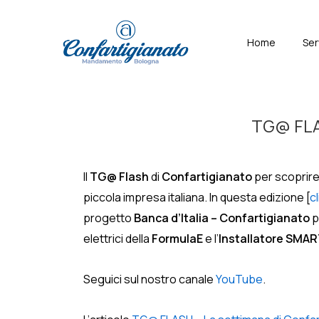
↓
Skip
Menù
Home
Ser
to
Principal
Main
Content
TG@ FLAS
Il
TG@ Flash
di
Confartigianato
per scoprire 
piccola impresa italiana. In questa edizione [
c
progetto
Banca d’Italia – Confartigianato
p
elettrici della
FormulaE
e l’
Installatore SMA
Seguici sul nostro canale
YouTube
.