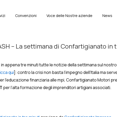
vizi
Convenzioni
Voce delle Nostre aziende
News
e
H – La settimana di Confartigianato in t
in appena tre minuti tutte le notizie della settimana sul nostro 
licca qui
]: contro la crisi non basta l’impegno dell’Italia ma ser
er l’educazione finanziaria alle mpi, Confartigianato Motori prem
RT
per l’alta formazione degli imprenditori artigiani associati.