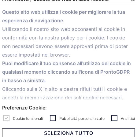
Questo sito web utilizza i cookie per migliorare la tua
comunicazione@confartigianato.bo.it
esperienza di navigazione.
Utilizzando il nostro sito web acconsenti ai cookie in
Menù
conformità con la nostra policy per i cookie. I cookie
non necessari devono essere approvati prima di poter
Home
essere impostati nel browser.
Servizi
Puoi modificare il tuo consenso all'utilizzo dei cookie in
Convenzioni
qualsiasi momento cliccando sull'icona di ProntoGDPR
Voce delle Nostre aziende
in basso a sinistra.
Informazioni Ex L. 124/2017
Cliccando sulla X in alto a destra rifiuti tutti i cookie e
News
accetti la memorizzazione dei soli cookie necessari.
Contatti
Preferenze Cookie:
personal
Caf
Cookie funzionali
Pubblicità personalizzate
Analitici
SELEZIONA TUTTO