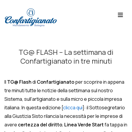
↓
Skip
ME
to
Main
Content
Menù
Principale
TG@ FLASH – La settimana di
Confartigianato in tre minuti
Il
TG@ Flash
di
Confartigianato
per scoprire in appena
tre minuti tutte le notizie della settimana sul nostro
Sistema, sull’artigianato e sulla micro e piccola impresa
italiana. In questa edizione [
clicca qui
]: il Sottosegretario
alla Giustizia Sisto rilancia la necessità per le imprese di
avere
certezza del diritto
,
Linea Verde Start
fa tappa in