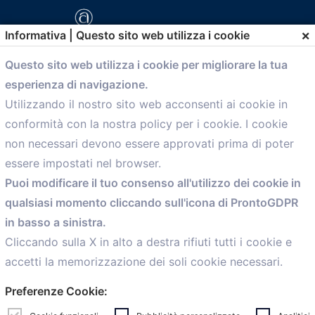
×
Informativa | Questo sito web utilizza i cookie
Questo sito web utilizza i cookie per migliorare la tua
esperienza di navigazione.
comunicazione@confartigianato.bo.it
Utilizzando il nostro sito web acconsenti ai cookie in
conformità con la nostra policy per i cookie. I cookie
Menù
non necessari devono essere approvati prima di poter
essere impostati nel browser.
Home
Puoi modificare il tuo consenso all'utilizzo dei cookie in
Servizi
qualsiasi momento cliccando sull'icona di ProntoGDPR
Convenzioni
in basso a sinistra.
Voce delle Nostre aziende
Informazioni Ex L. 124/2017
Cliccando sulla X in alto a destra rifiuti tutti i cookie e
News
accetti la memorizzazione dei soli cookie necessari.
Contatti
Preferenze Cookie:
personal
Caf