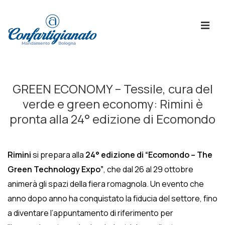
↓
Skip
ME
to
Main
Content
Menù
Principale
GREEN ECONOMY – Tessile, cura del
verde e green economy: Rimini è
pronta alla 24° edizione di Ecomondo
Rimini
si prepara alla
24° edizione di “Ecomondo – The
Green Technology Expo”
, che dal 26 al 29 ottobre
animerà gli spazi della fiera romagnola. Un evento che
anno dopo anno ha conquistato la fiducia del settore, fino
a diventare l’appuntamento di riferimento per