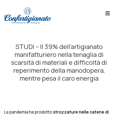
↓
Skip
ME
to
Main
Content
Menù
Principale
STUDI – Il 39% dell’artigianato
manifatturiero nella tenaglia di
scarsità di materiali e difficoltà di
reperimento della manodopera,
mentre pesa il caro energia
La pandemia ha prodotto
strozzature nelle catene di