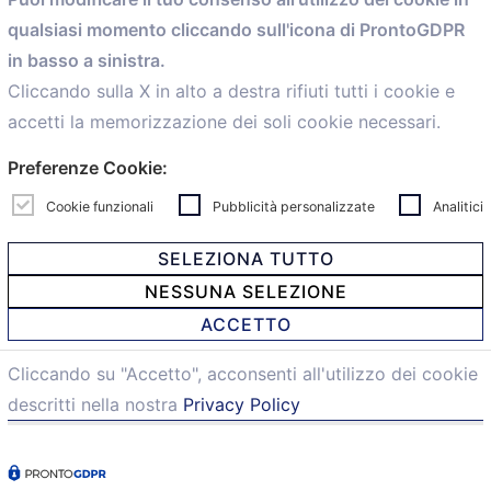
Servizi
qualsiasi momento cliccando sull'icona di ProntoGDPR
Convenzioni
in basso a sinistra.
Voce delle Nostre aziende
Informazioni Ex L. 124/2017
Cliccando sulla X in alto a destra rifiuti tutti i cookie e
News
accetti la memorizzazione dei soli cookie necessari.
Contatti
Preferenze Cookie:
personal
Caf
Cookie funzionali
Pubblicità personalizzate
Analitici
SELEZIONA TUTTO
NESSUNA SELEZIONE
© 2021 Confartigianato Imprese Mandamento Bologna -
ACCETTO
Via Papini, 18 - 40128 Bologna - Italy
Tel.
051 4222150
- Fax 051 6414942 - C.F. 00329130371 -
Cliccando su "Accetto", acconsenti all'utilizzo dei cookie
Privacy e Cookie
descritti nella nostra
Privacy Policy