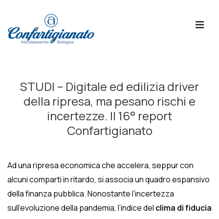
↓
Skip
ME
to
Main
Content
Menù
Principale
STUDI – Digitale ed edilizia driver
della ripresa, ma pesano rischi e
incertezze. Il 16° report
Confartigianato
Ad una ripresa economica che accelera, seppur con
alcuni comparti in ritardo, si associa un quadro espansivo
della finanza pubblica. Nonostante l’incertezza
sull’evoluzione della pandemia, l’indice del
clima di fiducia