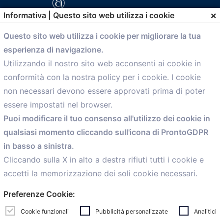
×
Informativa | Questo sito web utilizza i cookie
Questo sito web utilizza i cookie per migliorare la tua
esperienza di navigazione.
comunicazione@confartigianato.bo.it
Utilizzando il nostro sito web acconsenti ai cookie in
conformità con la nostra policy per i cookie. I cookie
Menù
non necessari devono essere approvati prima di poter
essere impostati nel browser.
Home
Puoi modificare il tuo consenso all'utilizzo dei cookie in
Servizi
qualsiasi momento cliccando sull'icona di ProntoGDPR
Convenzioni
in basso a sinistra.
Voce delle Nostre aziende
Informazioni Ex L. 124/2017
Cliccando sulla X in alto a destra rifiuti tutti i cookie e
News
accetti la memorizzazione dei soli cookie necessari.
Contatti
Preferenze Cookie:
personal
Caf
Cookie funzionali
Pubblicità personalizzate
Analitici