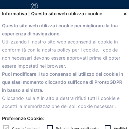
×
Informativa | Questo sito web utilizza i cookie
Questo sito web utilizza i cookie per migliorare la tua
esperienza di navigazione.
comunicazione@confartigianato.bo.it
Utilizzando il nostro sito web acconsenti ai cookie in
conformità con la nostra policy per i cookie. I cookie
Menù
non necessari devono essere approvati prima di poter
essere impostati nel browser.
Home
Puoi modificare il tuo consenso all'utilizzo dei cookie in
Servizi
qualsiasi momento cliccando sull'icona di ProntoGDPR
Convenzioni
in basso a sinistra.
Voce delle Nostre aziende
Informazioni Ex L. 124/2017
Cliccando sulla X in alto a destra rifiuti tutti i cookie e
News
accetti la memorizzazione dei soli cookie necessari.
Contatti
Preferenze Cookie:
personal
Caf
Cookie funzionali
Pubblicità personalizzate
Analitici