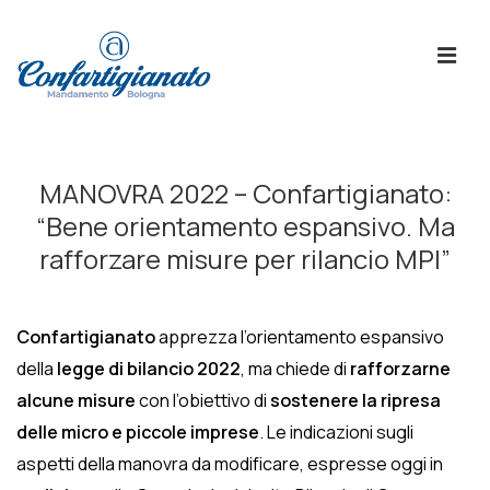
↓
Skip
ME
to
Main
Content
Menù
Principale
MANOVRA 2022 – Confartigianato:
“Bene orientamento espansivo. Ma
rafforzare misure per rilancio MPI”
Confartigianato
apprezza l’orientamento espansivo
della
legge di bilancio 2022
, ma chiede di
rafforzarne
alcune misure
con l’obiettivo di
sostenere la ripresa
delle micro e piccole imprese
. Le indicazioni sugli
aspetti della manovra da modificare, espresse oggi in