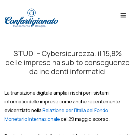
↓
Skip
ME
to
Main
Content
Menù
Principale
STUDI – Cybersicurezza: il 15,8%
delle imprese ha subito conseguenze
da incidenti informatici
La transizione digitale amplia i rischi per i sistemi
informatici delle imprese come anche recentemente
evidenziato nella
Relazione per l’Italia del
Fondo
Monetario Internazionale
del 29 maggio scorso.