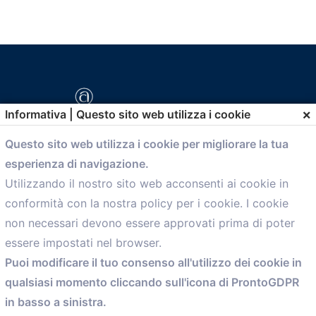
×
Informativa | Questo sito web utilizza i cookie
Questo sito web utilizza i cookie per migliorare la tua
esperienza di navigazione.
comunicazione@confartigianato.bo.it
Utilizzando il nostro sito web acconsenti ai cookie in
conformità con la nostra policy per i cookie. I cookie
Menù
non necessari devono essere approvati prima di poter
essere impostati nel browser.
Home
Puoi modificare il tuo consenso all'utilizzo dei cookie in
Servizi
qualsiasi momento cliccando sull'icona di ProntoGDPR
Convenzioni
in basso a sinistra.
Voce delle Nostre aziende