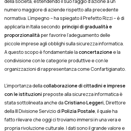
della società, estendendo il suo raggio d’azione a un
numero maggiore di aziende rispetto alla precedente
normativa. L’impegno – ha spiegato il Prefetto Rizzi – è di
applicarla in Italia secondo
principi di gradualità e
proporzionalità
per favorire l’adeguamento delle
piccole imprese agli obblighi sulla sicurezza informatica.
A questo scopo è fondamentale la
concertazione
e la
condivisione con le categorie produttive e con le
organizzazioni di rappresentanza come Confartigianato.
L’importanza della
collaborazione di cittadini e imprese
con le istituzioni
preposte alla sicurezza informatica è
stata sottolineata anche da
Cristiano Leggeri,
Direttore
della III Divisione Servizio di
Polizia Postale
, il quale ha
fatto rilevare che oggi ci troviamo immersi in una vera e
propria rivoluzione culturale. I dati sono il grande valore e