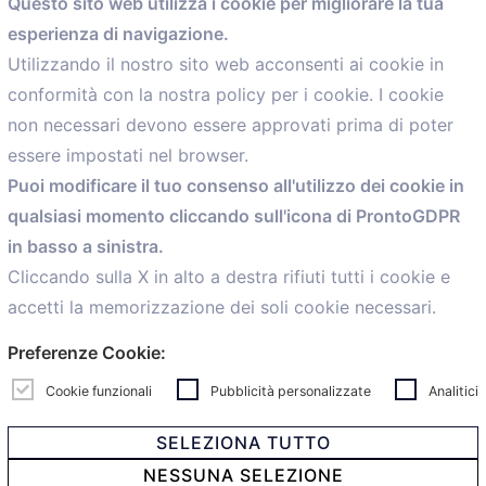
Questo sito web utilizza i cookie per migliorare la tua
esperienza di navigazione.
comunicazione@confartigianato.bo.it
Utilizzando il nostro sito web acconsenti ai cookie in
conformità con la nostra policy per i cookie. I cookie
Menù
non necessari devono essere approvati prima di poter
essere impostati nel browser.
Home
Puoi modificare il tuo consenso all'utilizzo dei cookie in
Servizi
qualsiasi momento cliccando sull'icona di ProntoGDPR
Convenzioni
in basso a sinistra.
Voce delle Nostre aziende
Informazioni Ex L. 124/2017
Cliccando sulla X in alto a destra rifiuti tutti i cookie e
News
accetti la memorizzazione dei soli cookie necessari.
Contatti
Preferenze Cookie:
personal
Caf
Cookie funzionali
Pubblicità personalizzate
Analitici
SELEZIONA TUTTO
NESSUNA SELEZIONE