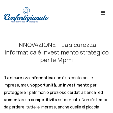
↓
Skip
ME
to
Main
Content
Menù
Principale
INNOVAZIONE – La sicurezza
informatica è investimento strategico
per le Mpmi
“La
sicurezza informatica
non è un costo per le
imprese, ma un’
opportunità
, un
investimento
per
proteggere il patrimonio prezioso dei dati aziendali ed
aumentare la competitività
sul mercato. Non c’è tempo
da perdere: tutte le imprese, anche quelle di piccola