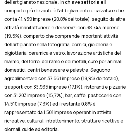
dell’artigianato nazionale. In
chiave settoriale
il
comparto più rilevante è l’abbigliamento e calzature che
conta 41.459 imprese (20,8% del totale), seguito da altre
attività manifatturiere e dei servizi con 38.743 imprese
(19,5%), comparto che comprende importanti attività
dell’artigianato nella fotografia, cornici, gioielleria e
bigiotteria, ceramica e vetro, lavorazione artistiche del
marmo, del ferro, del rame e dei metalli, cure per animali
domestici, centri benessere e palestre. Seguono
agroalimentare con 37.561 imprese (18,9% del totale),
trasporti con 33.935 imprese (17,1%), ristoranti e pizzerie
con 31.203 imprese (15,7%), bar, caffè, pasticcerie con
14.510 imprese (7,3%) ed il restante 0,8% è
rappresentato da 1.501 imprese operanti in attività
ricreative, culturali, intrattenimento, strutture ricettive e
giornali, guide ed editoria.