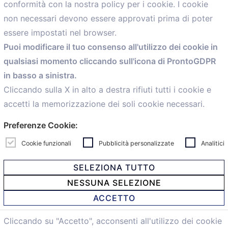
conformità con la nostra policy per i cookie. I cookie
Menù
non necessari devono essere approvati prima di poter
essere impostati nel browser.
Home
Puoi modificare il tuo consenso all'utilizzo dei cookie in
Servizi
qualsiasi momento cliccando sull'icona di ProntoGDPR
Convenzioni
in basso a sinistra.
Voce delle Nostre aziende
Informazioni Ex L. 124/2017
Cliccando sulla X in alto a destra rifiuti tutti i cookie e
News
accetti la memorizzazione dei soli cookie necessari.
Contatti
Preferenze Cookie:
personal
Caf
Cookie funzionali
Pubblicità personalizzate
Analitici
SELEZIONA TUTTO
NESSUNA SELEZIONE
© 2021 Confartigianato Imprese Mandamento Bologna -
ACCETTO
Via Papini, 18 - 40128 Bologna - Italy
Tel.
051 4222150
- Fax 051 6414942 - C.F. 00329130371 -
Cliccando su "Accetto", acconsenti all'utilizzo dei cookie
Privacy e Cookie