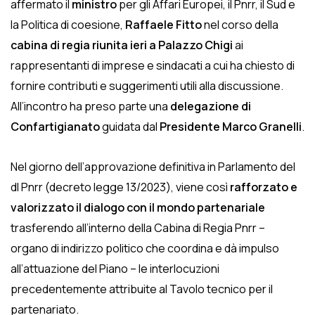
affermato il
ministro
per gli Affari Europei, il Pnrr, il Sud e
la Politica di coesione,
Raffaele Fitto
nel corso della
cabina di regia riunita ieri a Palazzo Chigi
ai
rappresentanti di imprese e sindacati a cui ha chiesto di
fornire contributi e suggerimenti utili alla discussione.
All’incontro ha preso parte una
delegazione di
Confartigianato
guidata dal
Presidente Marco Granelli
.
Nel giorno dell’approvazione definitiva in Parlamento del
dl Pnrr (decreto legge 13/2023), viene così
rafforzato e
valorizzato il dialogo con il mondo partenariale
trasferendo all’interno della Cabina di Regia Pnrr –
organo di indirizzo politico che coordina e dà impulso
all’attuazione del Piano – le interlocuzioni
precedentemente attribuite al Tavolo tecnico per il
partenariato.