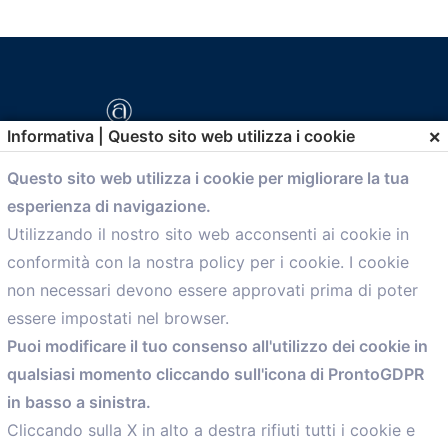
×
Informativa | Questo sito web utilizza i cookie
Questo sito web utilizza i cookie per migliorare la tua
esperienza di navigazione.
comunicazione@confartigianato.bo.it
Utilizzando il nostro sito web acconsenti ai cookie in
conformità con la nostra policy per i cookie. I cookie
Menù
non necessari devono essere approvati prima di poter
essere impostati nel browser.
Home
Puoi modificare il tuo consenso all'utilizzo dei cookie in
Servizi
qualsiasi momento cliccando sull'icona di ProntoGDPR
Convenzioni
in basso a sinistra.
Voce delle Nostre aziende
Informazioni Ex L. 124/2017
Cliccando sulla X in alto a destra rifiuti tutti i cookie e