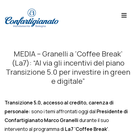
↓
Skip
ME
to
Main
Content
Menù
Principale
MEDIA – Granelli a ‘Coffee Break’
(La7): “Al via gli incentivi del piano
Transizione 5.0 per investire in green
e digitale”
Transizione 5.0, accesso al credito, carenza di
personale:
sono i temi affrontati oggi dal
Presidente di
Confartigianato Marco Granelli
durante il suo
intervento al programma di
La7 ‘Coffee Break’
.