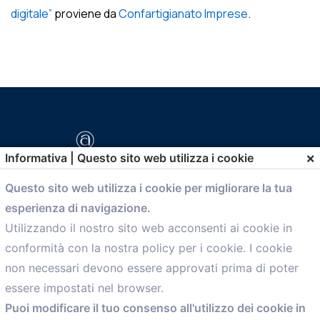
digitale”
proviene da
Confartigianato Imprese
.
×
Informativa | Questo sito web utilizza i cookie
Questo sito web utilizza i cookie per migliorare la tua
esperienza di navigazione.
comunicazione@confartigianato.bo.it
Utilizzando il nostro sito web acconsenti ai cookie in
conformità con la nostra policy per i cookie. I cookie
Menù
non necessari devono essere approvati prima di poter
essere impostati nel browser.
Home
Puoi modificare il tuo consenso all'utilizzo dei cookie in
Servizi