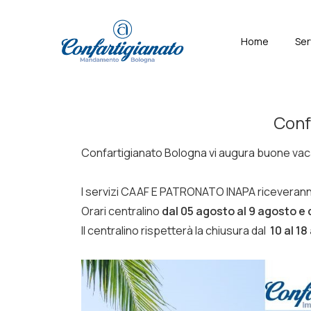
↓
Skip
Menù
Home
Ser
to
Principal
Main
Content
Conf
Confartigianato Bologna vi augura buone vaca
I servizi CAAF E PATRONATO INAPA riceverann
Orari centralino
dal 05 agosto al 9 agosto e d
Il centralino rispetterà la chiusura dal
10 al 18