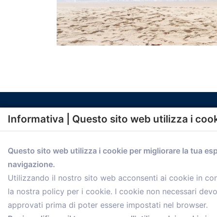
Informativa | Questo sito web utilizza i coo
Questo sito web utilizza i cookie per migliorare la tua es
navigazione.
comunicazione@confartigianato.bo.it
Utilizzando il nostro sito web acconsenti ai cookie in c
la nostra policy per i cookie. I cookie non necessari dev
approvati prima di poter essere impostati nel browser.