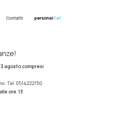
Contatti
personal
Caf
anze!
 23 agosto compresi
no: Tel. 0514222150
alle ore 13