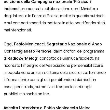
edizione della Campagna nazionale ‘Più sicuri
insieme’
promossa in collaborazione con il Ministero
degli Interni e le Forze di Polizia,
mette in guardia sui rischi
e sui comportamenti da mettere in atto per difendersi dai
malintenzionati.
Oggi,
Fabio Menicacci, Segretario Nazionale di Anap
Confartigianato Persone,
dai microfoni del programma
di
Radio24 ‘Melog’
, condotto da Gianluca Nicoletti, ha
ricordato l’impegno dell’Associazione per sensibilizzare
la popolazione anziani sul tema della sicurezza, fornendo
informazioni e consigli utili per difendersi dai rischi in
casa, per strada, sui mezzi di trasporto, nei luoghi
pubblici, ma anche on line.
Ascolta l’intervista di Fabio Menicacci a Melog