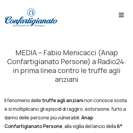
↓
Skip
ME
to
Main
Content
Menù
Principale
MEDIA – Fabio Menicacci (Anap
Confartigianato Persone) a Radio24:
in prima linea contro le truffe agli
anziani
Il fenomeno delle
truffe agli anziani
non conosce sosta
e si moltiplicano gli episodi di raggiro, estorsione, furto a
danno delle persone più vulnerabili.
Anap
Confartigianato Persone
, alla vigilia del lancio della
6°