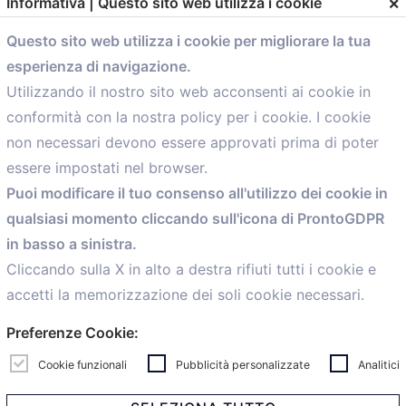
×
Informativa | Questo sito web utilizza i cookie
Questo sito web utilizza i cookie per migliorare la tua
esperienza di navigazione.
comunicazione@confartigianato.bo.it
Utilizzando il nostro sito web acconsenti ai cookie in
conformità con la nostra policy per i cookie. I cookie
Menù
non necessari devono essere approvati prima di poter
essere impostati nel browser.
Home
Puoi modificare il tuo consenso all'utilizzo dei cookie in
Servizi
qualsiasi momento cliccando sull'icona di ProntoGDPR
Convenzioni
in basso a sinistra.
Voce delle Nostre aziende
Informazioni Ex L. 124/2017
Cliccando sulla X in alto a destra rifiuti tutti i cookie e
News
accetti la memorizzazione dei soli cookie necessari.
Contatti
Preferenze Cookie:
personal
Caf
Cookie funzionali
Pubblicità personalizzate
Analitici