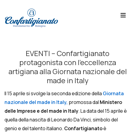
↓
Skip
ME
to
Main
Content
Menù
Principale
EVENTI – Confartigianato
protagonista con l’eccellenza
artigiana alla Giornata nazionale del
made in Italy
Il 15 aprile si svolge la seconda edizione della
Giornata
nazionale del made in Italy,
promossa dal
Ministero
delle Imprese e del made in Italy
. La data del 15 aprile è
quella della nascita di Leonardo Da Vinci, simbolo del
genio e del talento italiano.
Confartigianato
è