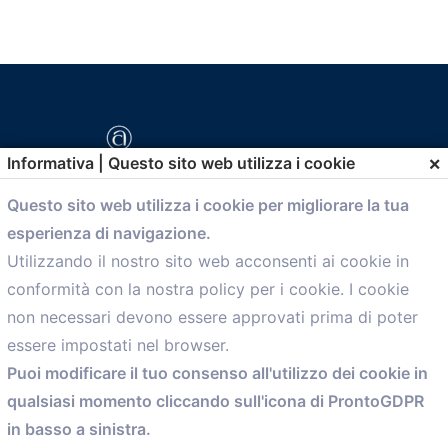
×
Informativa | Questo sito web utilizza i cookie
Questo sito web utilizza i cookie per migliorare la tua
esperienza di navigazione.
comunicazione@confartigianato.bo.it
Utilizzando il nostro sito web acconsenti ai cookie in
conformità con la nostra policy per i cookie. I cookie
Menù
non necessari devono essere approvati prima di poter
essere impostati nel browser.
Home
Puoi modificare il tuo consenso all'utilizzo dei cookie in
Servizi
qualsiasi momento cliccando sull'icona di ProntoGDPR
Convenzioni
in basso a sinistra.
Voce delle Nostre aziende