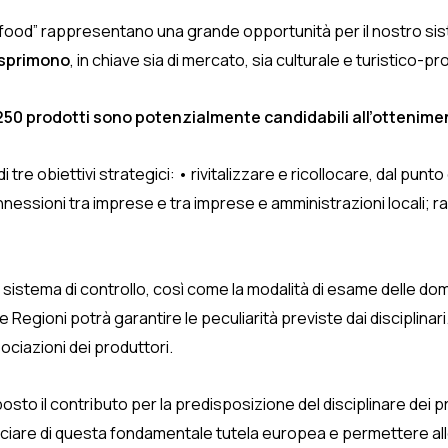
on food” rappresentano una grande opportunità per il nostro s
 esprimono
, in chiave sia di mercato, sia culturale e turistico-p
250 prodotti sono potenzialmente candidabili all’ottenime
e obiettivi strategici: • rivitalizzare e ricollocare, dal punto d
nnessioni tra imprese e tra imprese e amministrazioni locali; ra
l sistema di controllo, così come la modalità di esame delle do
e Regioni potrà garantire le peculiarità previste dai disciplinari.
ociazioni dei produttori.
 il contributo per la predisposizione del disciplinare dei prodott
ficiare di questa fondamentale tutela europea e permettere alle 