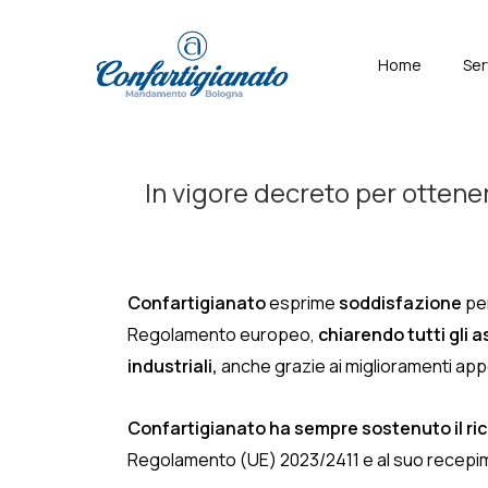
↓
Skip
Menù
Home
Ser
to
Principal
Main
Content
In vigore decreto per ottener
Confartigianato
esprime
soddisfazione
per
Regolamento europeo,
chiarendo tutti gli 
industriali,
anche grazie ai miglioramenti app
Confartigianato ha sempre sostenuto il ri
Regolamento (UE) 2023/2411 e al suo recepimen