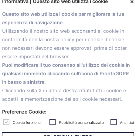
×
Informativa | Questo sito web utilizza i cookie
Questo sito web utilizza i cookie per migliorare la tua
esperienza di navigazione.
comunicazione@confartigianato.bo.it
Utilizzando il nostro sito web acconsenti ai cookie in
conformità con la nostra policy per i cookie. I cookie
Menù
non necessari devono essere approvati prima di poter
essere impostati nel browser.
Home
Puoi modificare il tuo consenso all'utilizzo dei cookie in
Servizi
qualsiasi momento cliccando sull'icona di ProntoGDPR
Convenzioni
in basso a sinistra.
Voce delle Nostre aziende
Informazioni Ex L. 124/2017
Cliccando sulla X in alto a destra rifiuti tutti i cookie e
News
accetti la memorizzazione dei soli cookie necessari.
Contatti
Preferenze Cookie:
personal
Caf
Cookie funzionali
Pubblicità personalizzate
Analitici