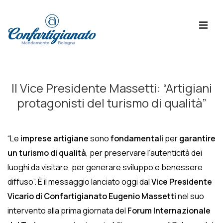
↓
Skip
ME
to
Main
Content
Menù
Principale
Il Vice Presidente Massetti: “Artigiani
protagonisti del turismo di qualità”
“Le
imprese artigiane
sono
fondamentali
per
garantire
un turismo di qualità
, per preservare l’autenticità dei
luoghi da visitare, per generare sviluppo e benessere
diffuso”. È il messaggio lanciato oggi dal
Vice Presidente
Vicario di Confartigianato Eugenio Massetti
nel suo
intervento alla prima giornata del
Forum Internazionale