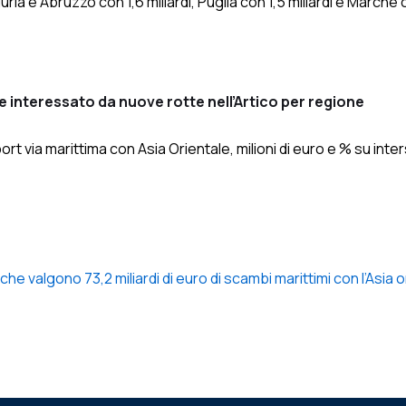
iguria e Abruzzo con 1,6 miliardi, Puglia con 1,5 miliardi e Marche c
nteressato da nuove rotte nell’Artico per regione
rt via marittima con Asia Orientale, milioni di euro e % su int
che valgono 73,2 miliardi di euro di scambi marittimi con l’Asia 