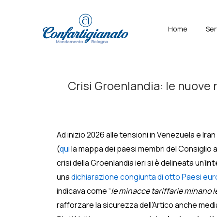
↓
Skip
Menù
Home
Ser
to
Principal
Main
Content
Crisi Groenlandia: le nuove r
Ad inizio 2026 alle tensioni in Venezuela e Iran
(
qui
la mappa dei paesi membri del Consiglio ar
crisi della Groenlandia ieri si è delineata un’
int
una
dichiarazione congiunta di otto Paesi eur
indicava come “
le minacce tariffarie minano l
rafforzare la sicurezza dell’Artico anche me