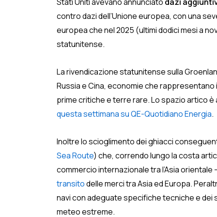
Stati Uniti avevano annunciato
dazi aggiuntiv
contro dazi dell’Unione europea, con una sever
europea che nel 2025 (ultimi dodici mesi a nove
statunitense.
La rivendicazione statunitense sulla Groenla
Russia e Cina, economie che rappresentano il 6
prime critiche e terre rare. Lo spazio artico è
questa settimana su QE-Quotidiano Energia
.
Inoltre lo scioglimento dei ghiacci conseguen
Sea Route
) che, correndo lungo la costa artica
commercio internazionale tra l’Asia orientale –
transito
delle merci tra Asia ed Europa. Peraltr
navi con adeguate specifiche tecniche e dei ser
meteo estreme.