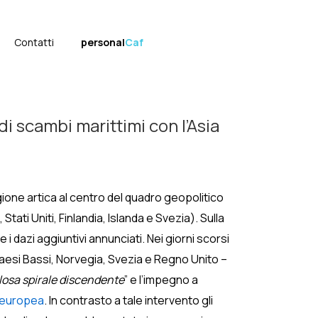
Contatti
personal
Caf
di scambi marittimi con l’Asia
egione artica al centro del quadro geopolitico
i Uniti, Finlandia, Islanda e Svezia). Sulla
i dazi aggiuntivi annunciati. Nei giorni scorsi
Paesi Bassi, Norvegia, Svezia e Regno Unito –
olosa spirale discendente
” e l’impegno a
 europea
. In contrasto a tale intervento gli