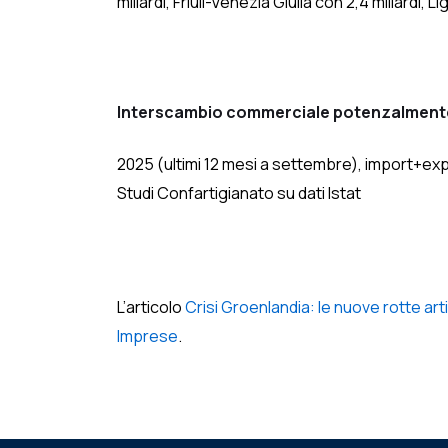
miliardi, Friuli-Venezia Giulia con 2,4 miliardi, L
Interscambio commerciale potenzalmente i
2025 (ultimi 12 mesi a settembre), import+expo
Studi Confartigianato su dati Istat
L’articolo
Crisi Groenlandia: le nuove rotte arti
Imprese
.