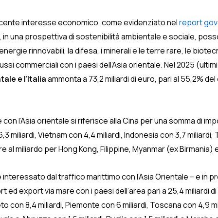
crescente interesse economico, come evidenziato nel
report gove
e, in una prospettiva di sostenibilità ambientale e sociale, pos
nergie rinnovabili, la difesa, i minerali e le terre rare, le biote
i commerciali con i paesi dell’Asia orientale. Nel 2025 (ultimi
ale e l’Italia
ammonta a 73,2 miliardi di euro, pari al 55,2% de
 con l’Asia orientale si riferisce alla Cina per una somma di imp
 miliardi, Vietnam con 4,4 miliardi, Indonesia con 3,7 miliardi, 
eriore al miliardo per Hong Kong, Filippine, Myanmar (ex Birmania)
 interessato dal traffico marittimo con l’Asia Orientale – e in p
ed export via mare con i paesi dell’area pari a 25,4 miliardi di
to con 8,4 miliardi, Piemonte con 6 miliardi, Toscana con 4,9 mil