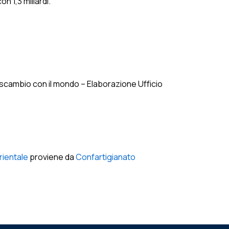
on 1,3 miliardi.
erscambio con il mondo – Elaborazione Ufficio
orientale
proviene da
Confartigianato