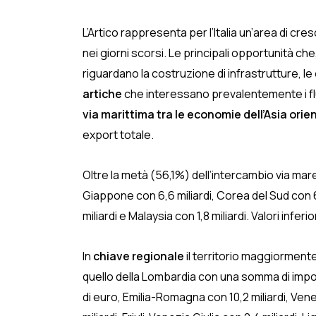
L’Artico rappresenta per l’Italia un’area di 
nei giorni scorsi. Le principali opportunità ch
riguardano la costruzione di infrastrutture, le e
artiche
che interessano prevalentemente i fluss
via marittima tra le economie dell’Asia orient
export totale.
Oltre la metà (56,1%) dell’intercambio via mare
Giappone con 6,6 miliardi, Corea del Sud con 6,3
miliardi e Malaysia con 1,8 miliardi. Valori inf
In
chiave regionale
il territorio maggiormente
quello della Lombardia con una somma di import 
di euro, Emilia-Romagna con 10,2 miliardi, Vene