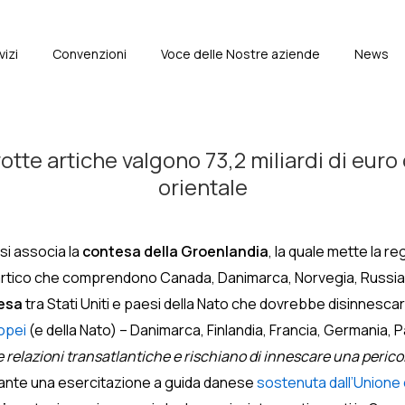
vizi
Convenzioni
Voce delle Nostre aziende
News
e
otte artiche valgono 73,2 miliardi di euro 
orientale
 si associa la
contesa della Groenlandia
, la quale mette la r
tico che comprendono Canada, Danimarca, Norvegia, Russia, Stat
esa
tra Stati Uniti e paesi della Nato che dovrebbe disinnescare 
opei
(e della Nato) – Danimarca, Finlandia, Francia, Germania, 
e relazioni transatlantiche e rischiano di innescare una peric
diante una esercitazione a guida danese
sostenuta dall’Unione