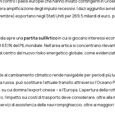
i
contro i paesi europei che hanno inviato contingenti in Groe
a amplificazione degli impulsi recessivi. I dazi aggiuntivi avr
mbre) esportano negli Stati Uniti per 269,5 miliardi di euro, p
ndia apre una
partita sull’Artico
in cui si giocano interessi econ
3,1% del PIL mondiale. Nell’area artica si concentrano rilevan
 al centro del nuovo risiko energetico globale, come evidenziat
te al cambiamento climatico rende navigabile per periodi più lu
 russa, può sostituire l’attuale transito attraverso l’Oceano Pac
 su cui domina l’export cinese – e l’Europa. L’apertura della rot
o, l’impatto sui costi di trasporto deve considerare, oltre alla
vizi di assistenza delle navi rompighiaccio, oltre ai maggiori p