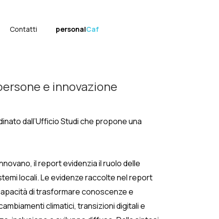
Contatti
personal
Caf
, persone e innovazione
inato dall’Ufficio Studi che propone una
ovano, il report evidenzia il ruolo delle
temi locali. Le evidenze raccolte nel report
la capacità di trasformare conoscenze e
biamenti climatici, transizioni digitali e