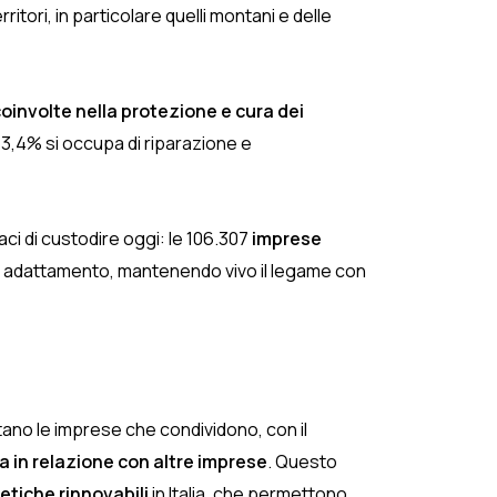
ritori, in particolare quelli montani e delle
involte nella protezione e cura dei
il 53,4% si occupa di riparazione e
aci di custodire oggi: le 106.307
imprese
 di adattamento, mantenendo vivo il legame con
no le imprese che condividono, con il
a in relazione con altre imprese
. Questo
tiche rinnovabili
in Italia, che permettono