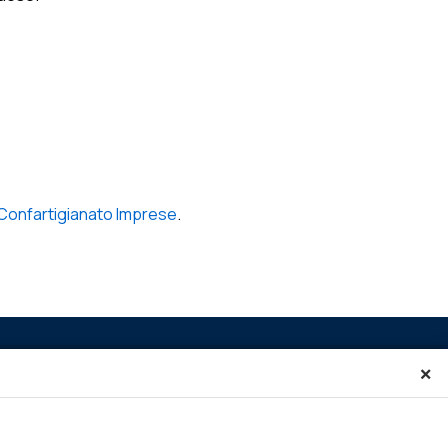
Confartigianato Imprese
.
×