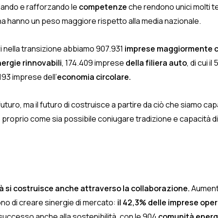
elando e rafforzando le
competenze
che rendono unici molti ter
ana hanno un peso maggiore rispetto alla media nazionale.
i nella transizione abbiamo 907.931
imprese maggiormente co
nergie rinnovabili
, 174.409 imprese
della filiera auto
, di cui 
193 imprese dell’
economia circolare.
futuro, ma il futuro di costruisce a partire da ciò che siamo cap
ano proprio come sia possibile coniugare tradizione e capacità
tà si costruisce anche attraverso la collaborazione.
Aumenta
o di creare sinergie di mercato:
il 42,3% delle imprese oper
successo anche alla sostenibilità, con le 904
comunità energe