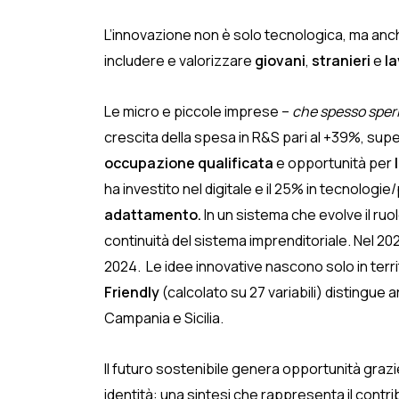
L’innovazione non è solo tecnologica, ma anch
includere e valorizzare
giovani
,
stranieri
e
la
Le micro e piccole imprese –
che spesso sper
crescita della spesa in R&S pari al +39%, su
occupazione qualificata
e opportunità per
ha investito nel digitale e il 25% in tecnologi
adattamento.
In un sistema che evolve il ruo
continuità del sistema imprenditoriale. Nel 20
2024. Le idee innovative nascono solo in territor
Friendly
(calcolato su 27 variabili) distingu
Campania e Sicilia.
Il futuro sostenibile genera opportunità grazi
identità: una sintesi che rappresenta il contri