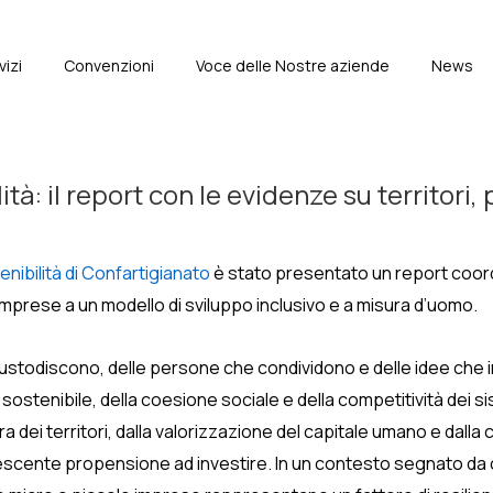
vizi
Convenzioni
Voce delle Nostre aziende
News
e
ità: il report con le evidenze su territori
enibilità di Confartigianato
è stato presentato un report coord
 imprese a un modello di sviluppo inclusivo e a misura d’uomo.
custodiscono, delle persone che condividono e delle idee che inn
stenibile, della coesione sociale e della competitività dei sis
a dei territori, dalla valorizzazione del capitale umano e dal
escente propensione ad investire. In un contesto segnato da cam