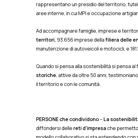
rappresentano un presidio del territorio, tut
aree interne, in cui MPI e occupazione artigi
Ad accompagnare famiglie, imprese e territor
territori,
93.656 imprese della
filiera delle e
manutenzione di autoveicoli e motocicli, e 181.
Quando si pensa alla sostenibilità si pensa al 
storiche
, attive da oltre 50 anni, testimoni
il territorio e con le comunità.
PERSONE che condividono
–
La sostenibili
diffondersi delle
reti d’impresa
che permetton
modello collaborativo si sta estendendo con 