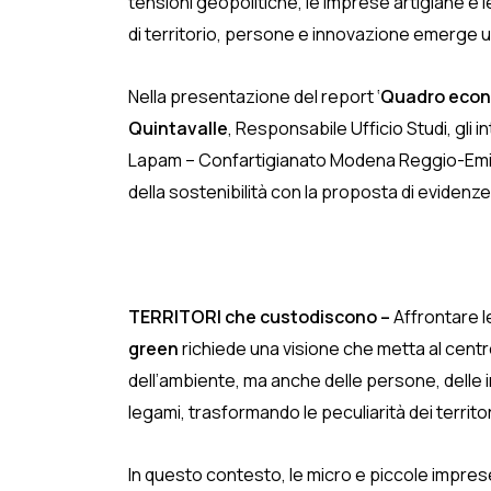
tensioni geopolitiche, le imprese artigiane e l
di territorio, persone e innovazione emerge u
Nella presentazione del report ‘
Quadro econo
Quintavalle
, Responsabile Ufficio Studi, gli i
Lapam – Confartigianato Modena Reggio-Emi
della sostenibilità con la proposta di evidenz
TERRITORI che custodiscono –
Affrontare l
green
richiede una visione che metta al centro
dell’ambiente, ma anche delle persone, delle i
legami, trasformando le peculiarità dei territor
In questo contesto, le micro e piccole impre