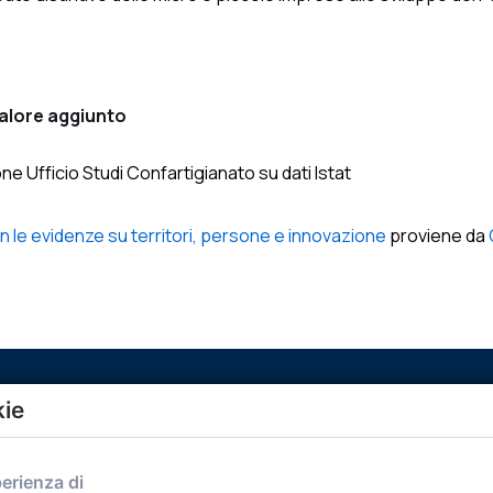
valore aggiunto
e Ufficio Studi Confartigianato su dati Istat
con le evidenze su territori, persone e innovazione
proviene da
kie
Menù
perienza di