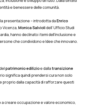
a, inclusione e sviluppo diffuso. Dalla sintesi
dentità e benessere delle comunità.
ella presentazione – introdotta da
Enrico
to Vicenza,
Monica Salvioli
dell’ Ufficio Studi
dia, hanno declinato i temi dell’inclusione e
o, Persone che condividono e Idee che innovano.
 del
patrimonio edilizio
e dalla
transizione
io significa quindi prendersi cura non solo
e proprio dalla capacità di rafforzare questi
tre a creare occupazione e valore economico,