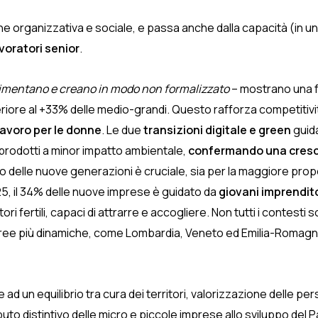
e organizzativa e sociale, e passa anche dalla capacità (in un
voratori senior
.
imentano e creano in modo non formalizzato
– mostrano una 
periore al +33% delle medio-grandi. Questo rafforza competiti
lavoro per le donne
. Le due
transizioni digitale e green
guid
e/prodotti a minor impatto ambientale,
confermando una cresce
lo delle nuove generazioni è cruciale, sia per la maggiore prope
25, il 34% delle nuove imprese è guidato da
giovani imprendito
i fertili, capaci di attrarre e accogliere. Non tutti i contesti so
e aree più dinamiche, come Lombardia, Veneto ed Emilia-Romagna
e ad un equilibrio tra cura dei territori, valorizzazione delle 
buto distintivo delle micro e piccole imprese allo sviluppo del 