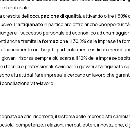
e territoriale.
 crescita dell’
occupazione di qualità
, attivando oltre il 60
lusivo. L
‘artigianato
in particolare offre anche un’opportunit
giungere il successo personale ed economico ad una maggior
nti anche tramite la
formazione
: il 30,2% delle imprese fa fo
affiancamento on the job, particolarmente indicato nei mestieri
 giovani, risorsa sempre più scarsa, il 12% delle imprese ospit
are i tecnici e professionali. Avvicinare i giovani all’artigianato 
sono attratti dal ‘fare impresa’ e cercano un lavoro che garant
conciliazione vita-lavoro.
, segnata da crisi ricorrenti, il sistema delle imprese sta cam
uola, competenze, relazioni, mercati esteri, innovazione, digi