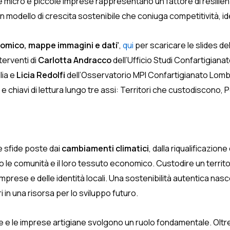
e micro e piccole imprese rappresentano un fattore di resilienz
n modello di crescita sostenibile che coniuga competitività, i
mico, mappe immagini e dati’
,
qui
per scaricare le slides d
nterventi di
Carlotta Andracco
dell’Ufficio Studi Confartigiana
lia e
Licia Redolfi
dell’Osservatorio MPI Confartigianato Lombar
e e chiavi di lettura lungo tre assi: Territori che custodiscon
e sfide poste dai
cambiamenti climatici
, dalla riqualificazione
 le comunità e il loro tessuto economico. Custodire un territor
mprese e delle identità locali. Una sostenibilità autentica nasc
i in una risorsa per lo sviluppo futuro.
se e le imprese artigiane svolgono un ruolo fondamentale. Ol