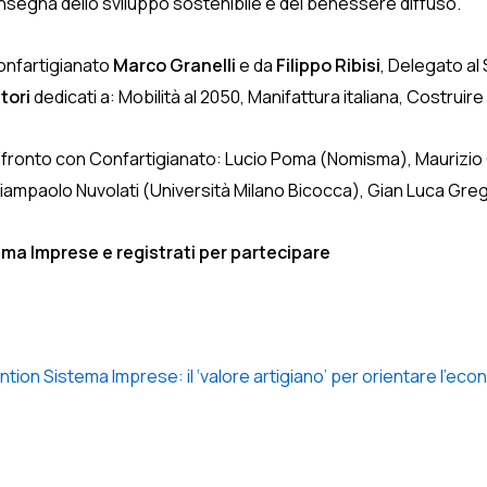
insegna dello sviluppo sostenibile e del benessere diffuso.
Confartigianato
Marco Granelli
e da
Filippo Ribisi
, Delegato al
tori
dedicati a: Mobilità al 2050, Manifattura italiana, Costruire
ronto con Confartigianato: Lucio Poma (Nomisma), Maurizio Gen
Giampaolo Nuvolati (Università Milano Bicocca), Gian Luca Greg
ma Imprese e registrati per partecipare
tion Sistema Imprese: il ‘valore artigiano’ per orientare l’eco