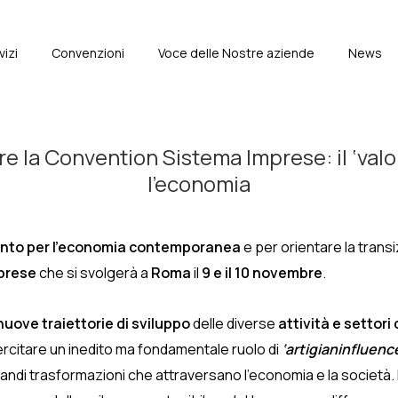
vizi
Convenzioni
Voce delle Nostre aziende
News
e
e la Convention Sistema Imprese: il ‘valo
l’economia
mento per l’economia contemporanea
e per orientare la trans
prese
che si svolgerà a
Roma
il
9 e il 10 novembre
.
uove traiettorie di sviluppo
delle diverse
attività e settori
esercitare un inedito ma fondamentale ruolo di
‘artigianinfluenc
di trasformazioni che attraversano l’economia e la società. L