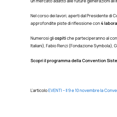
un mercato adatto alle future generazioni all’
Nel corso dei lavori, aperti dal Presidente di 
approfondite piste di riflessione con
4 labora
Numerosi gli
ospiti
che parteciperanno al conf
Italiani), Fabio Renzi (Fondazione Symbola), 
Scopri il programma della Convention Siste
L’articolo
EVENTI – Il 9 e 10 novembre la Conven