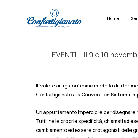
↓
Skip
Menù
Home
Ser
to
Principal
Main
Content
EVENTI – Il 9 e 10 novembr
Il
‘valore artigiano’
come
modello di riferi
Confartigianato alla
Convention Sistema Im
Un appuntamento imperdibile per disegnare
n
Tutti, nelle proprie specificità, chiamati ad 
cambiamento ed essere protagonisti delle gran