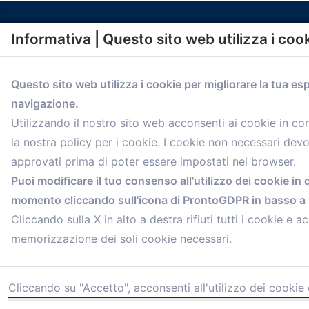
Informativa | Questo sito web utilizza i coo
Questo sito web utilizza i cookie per migliorare la tua es
navigazione.
comunicazione@confartigianato.bo.it
Utilizzando il nostro sito web acconsenti ai cookie in c
la nostra policy per i cookie. I cookie non necessari dev
approvati prima di poter essere impostati nel browser.
Puoi modificare il tuo consenso all'utilizzo dei cookie in 
momento cliccando sull'icona di ProntoGDPR in basso a s
Cliccando sulla X in alto a destra rifiuti tutti i cookie e ac
memorizzazione dei soli cookie necessari.
Cliccando su "Accetto", acconsenti all'utilizzo dei cookie 
© 2021 Confartigianato Imprese Mandamento Bologna - V