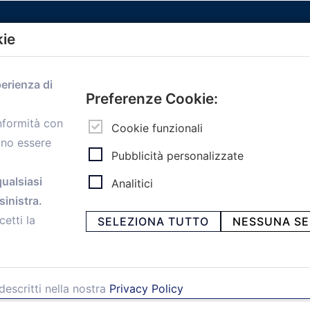
kie
Menù
perienza di
Home
Preferenze Cookie:
Servizi
onformità con
Convenzioni
Cookie funzionali
ono essere
Voce delle Nostre aziende
Pubblicità personalizzate
Informazioni Ex L. 124/2017
News
qualsiasi
Analitici
Contatti
inistra.
personal
Caf
cetti la
SELEZIONA TUTTO
NESSUNA SE
descritti nella nostra
Privacy Policy
ia Papini, 18 - 40128 Bologna - Italy