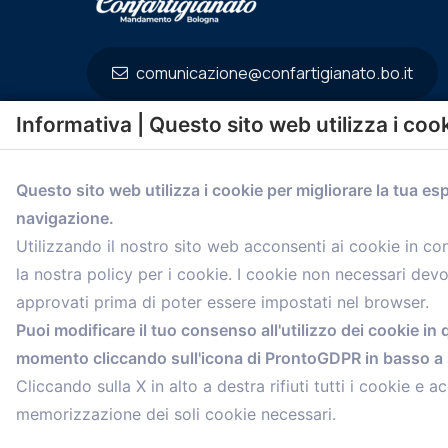
comunicazione@confartigianato.bo.it
Informativa | Questo sito web utilizza i coo
Questo sito web utilizza i cookie per migliorare la tua es
navigazione.
Utilizzando il nostro sito web acconsenti ai cookie in c
la nostra policy per i cookie. I cookie non necessari dev
approvati prima di poter essere impostati nel browser.
Puoi modificare il tuo consenso all'utilizzo dei cookie in 
© 2021 Confartigianato Imprese Mandamento Bologna - V
momento cliccando sull'icona di ProntoGDPR in basso a s
Tel.
051 4222150
- Fax 051 6414942 - C.F. 00329130371
Cliccando sulla X in alto a destra rifiuti tutti i cookie e ac
memorizzazione dei soli cookie necessari.