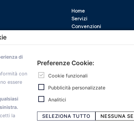
Home
Servizi
Convenzioni
Voce delle Nostre aziende
kie
Informazioni Ex L. 124/2017
News
perienza di
Contatti
Preferenze Cookie:
personal
Caf
onformità con
Cookie funzionali
ono essere
Pubblicità personalizzate
qualsiasi
Analitici
ia Papini, 18 - 40128 Bologna - Italy
inistra.
 -
Privacy e Cookie
cetti la
SELEZIONA TUTTO
NESSUNA SE