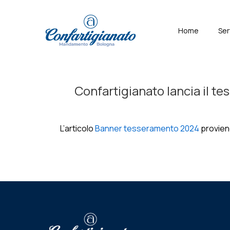
↓
Skip
Menù
Home
Ser
to
Principal
Main
Content
Confartigianato lancia il te
L’articolo
Banner tesseramento 2024
provien