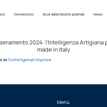
vizi
Convenzioni
Voce delle Nostre aziende
News
e
sseramento 2024: l’Intelligenza Artigiana 
made in Italy
e da
Confartigianato Imprese
.
Menù