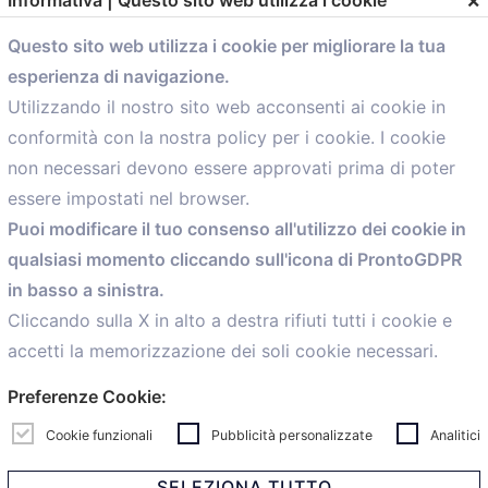
Questo sito web utilizza i cookie per migliorare la tua
esperienza di navigazione.
comunicazione@confartigianato.bo.it
Utilizzando il nostro sito web acconsenti ai cookie in
conformità con la nostra policy per i cookie. I cookie
Menù
non necessari devono essere approvati prima di poter
essere impostati nel browser.
Home
Puoi modificare il tuo consenso all'utilizzo dei cookie in
Servizi
qualsiasi momento cliccando sull'icona di ProntoGDPR
Convenzioni
in basso a sinistra.
Voce delle Nostre aziende
Informazioni Ex L. 124/2017
Cliccando sulla X in alto a destra rifiuti tutti i cookie e
News
accetti la memorizzazione dei soli cookie necessari.
Contatti
Preferenze Cookie:
personal
Caf
Cookie funzionali
Pubblicità personalizzate
Analitici
SELEZIONA TUTTO