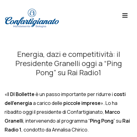
↓
Skip
ME
to
Main
Content
Menù
Principale
Energia, dazi e competitività: il
Presidente Granelli oggi a “Ping
Pong” su Rai Radio1
«Il
Dl Bollette
è un passo importante per ridurre i
costi
dell’energia
a carico delle
piccole imprese
». Lo ha
ribadito oggi il presidente di Confartigianato,
Marco
Granelli
, intervenendo al programma “
Ping Pong
” su
Rai
Radio 1
, condotto da Annalisa Chirico.