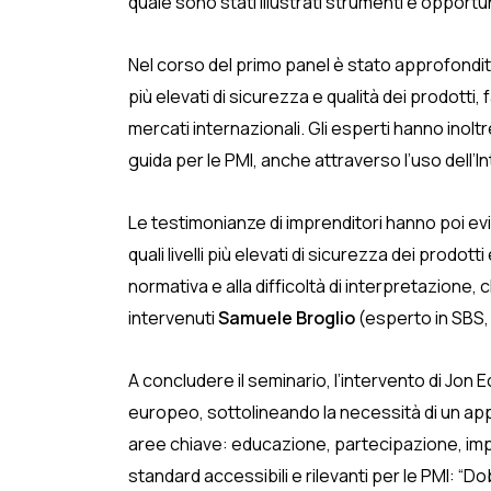
quale sono stati illustrati strumenti e opportu
Nel corso del primo panel è stato approfondit
più elevati di sicurezza e qualità dei prodotti
mercati internazionali. Gli esperti hanno inoltr
guida per le PMI, anche attraverso l’uso dell’Int
Le testimonianze di imprenditori hanno poi evi
quali livelli più elevati di sicurezza dei prod
normativa e alla difficoltà di interpretazione,
intervenuti
Samuele Broglio
(esperto in SBS, 
A concludere il seminario, l’intervento di Jon E
europeo, sottolineando la necessità di un app
aree chiave: educazione, partecipazione, impl
standard accessibili e rilevanti per le PMI: “