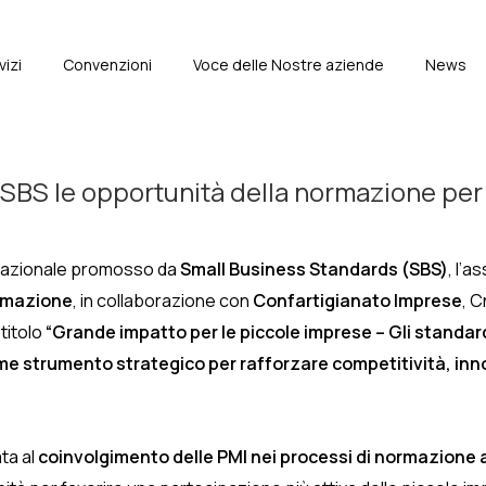
vizi
Convenzioni
Voce delle Nostre aziende
News
e
 SBS le opportunità della normazione per 
io nazionale promosso da
Small Business Standards (SBS)
, l’
ormazione
, in collaborazione con
Confartigianato Imprese
, C
 titolo
“Grande impatto per le piccole imprese – Gli standar
 strumento strategico per rafforzare competitività, inno
ta al
coinvolgimento delle PMI nei processi di normazione a