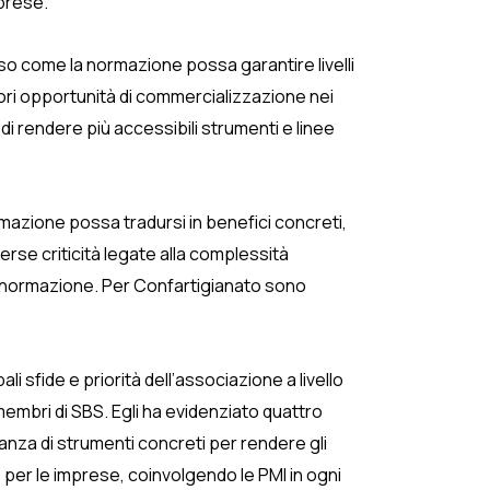
mprese.
so come la normazione possa garantire livelli
ggiori opportunità di commercializzazione nei
 di rendere più accessibili strumenti e linee
rmazione possa tradursi in benefici concreti,
merse criticità legate alla complessità
alla normazione. Per Confartigianato sono
i sfide e priorità dell’associazione a livello
embri di SBS. Egli ha evidenziato quattro
nza di strumenti concreti per rendere gli
 per le imprese, coinvolgendo le PMI in ogni