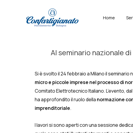
↓
Skip
Menù
Home
Ser
to
Principal
Main
Content
Al seminario nazionale di
Si è svolto il 24 febbraio a Milano il seminar
micro e piccole imprese nel processo di n
Comitato Elettrotecnico Italiano. L’evento, dal
ha approfondito il ruolo della
normazione come
imprenditoriale
.
I lavori si sono aperti con una sessione dedica