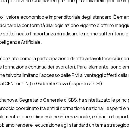
nità per favorire una partecipazione più attiva delle piccole i
o il valore economico e imprenditoriale degli standard. È emer
, facilitare la conformità alla legislazione vigente e offrire ma
e sottolineato l’importanza di radicare le norme sul territorio e
elligenza Artificiale.
denziato come la partecipazione diretta ai tavoli tecnici di no
otti e formazione continua dei lavoratori. Parallelamente, sono e
 che talvolta limitano l’accesso delle PMI ai vantaggi offerti d
al CEN e in UNI) e
Gabriele Cova
(esperto al CEI).
chanove, Segretario Generale di SBS, ha sintetizzato le principal
roccio coordinato tra enti di normazione nazionali, esperti e m
ementazione e dimensione internazionale, e ribadito l’importa
Dobbiamo rendere l’educazione agli standard un tema strategico