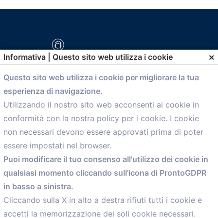
×
Informativa | Questo sito web utilizza i cookie
Questo sito web utilizza i cookie per migliorare la tua
esperienza di navigazione.
comunicazione@confartigianato.bo.it
Utilizzando il nostro sito web acconsenti ai cookie in
conformità con la nostra policy per i cookie. I cookie
Menù
non necessari devono essere approvati prima di poter
essere impostati nel browser.
Home
Puoi modificare il tuo consenso all'utilizzo dei cookie in
Servizi
qualsiasi momento cliccando sull'icona di ProntoGDPR
Convenzioni
in basso a sinistra.
Voce delle Nostre aziende
Informazioni Ex L. 124/2017
Cliccando sulla X in alto a destra rifiuti tutti i cookie e
News
accetti la memorizzazione dei soli cookie necessari.