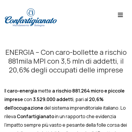
↓
Skip
ME
to
Main
Content
Menù
Principale
ENERGIA – Con caro-bollette a rischio
881mila MPI con 3,5 mln di addetti, il
20,6% degli occupati delle imprese
Il
caro-energia
mette
a rischio 881.264 micro e piccole
imprese
con
3.529.000 addetti
, pari al
20,6%
dell’occupazione
del sistema imprenditoriale italiano. Lo
rileva
Confartigianato
in un rapporto che evidenzia
l’impatto
sempre più vasto e pesante della folle corsa dei