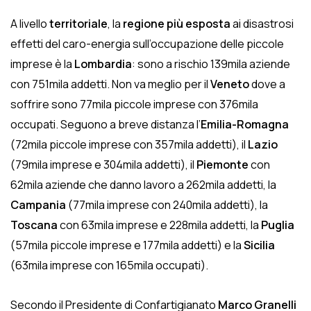
A livello
territoriale
, la
regione più esposta
ai disastrosi
effetti del caro-energia sull’occupazione delle piccole
imprese è la
Lombardia
: sono a rischio 139mila aziende
con 751mila addetti. Non va meglio per il
Veneto
dove a
soffrire sono 77mila piccole imprese con 376mila
occupati. Seguono a breve distanza l’
Emilia-Romagna
(72mila piccole imprese con 357mila addetti), il
Lazio
(79mila imprese e 304mila addetti), il
Piemonte
con
62mila aziende che danno lavoro a 262mila addetti, la
Campania
(77mila imprese con 240mila addetti), la
Toscana
con 63mila imprese e 228mila addetti, la
Puglia
(57mila piccole imprese e 177mila addetti) e la
Sicilia
(63mila imprese con 165mila occupati).
Secondo il Presidente di Confartigianato
Marco Granelli