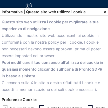
×
Informativa | Questo sito web utilizza i cookie
Questo sito web utilizza i cookie per migliorare la tua
esperienza di navigazione.
comunicazione@confartigianato.bo.it
Utilizzando il nostro sito web acconsenti ai cookie in
conformità con la nostra policy per i cookie. I cookie
Menù
non necessari devono essere approvati prima di poter
essere impostati nel browser.
Home
Puoi modificare il tuo consenso all'utilizzo dei cookie in
Servizi
qualsiasi momento cliccando sull'icona di ProntoGDPR
Convenzioni
in basso a sinistra.
Voce delle Nostre aziende
Informazioni Ex L. 124/2017
Cliccando sulla X in alto a destra rifiuti tutti i cookie e
News
accetti la memorizzazione dei soli cookie necessari.
Contatti
Preferenze Cookie:
personal
Caf