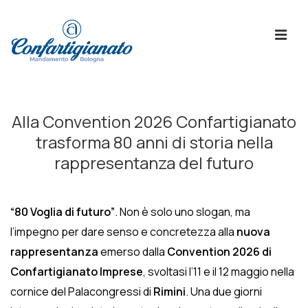
↓
Skip
ME
to
Main
Content
Menù
Principale
Alla Convention 2026 Confartigianato
trasforma 80 anni di storia nella
rappresentanza del futuro
“80 Voglia di futuro”
. Non è solo uno slogan, ma
l’impegno per dare senso e concretezza alla
nuova
rappresentanza
emerso dalla
Convention 2026 di
Confartigianato Imprese
, svoltasi l’11 e il 12 maggio nella
cornice del Palacongressi di
Rimini
. Una due giorni