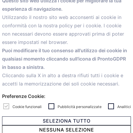
Questo sito web utilizza i cookie per migliorare la tua
esperienza di navigazione.
comunicazione@confartigianato.bo.it
Utilizzando il nostro sito web acconsenti ai cookie in
conformità con la nostra policy per i cookie. I cookie
Menù
non necessari devono essere approvati prima di poter
essere impostati nel browser.
Home
Puoi modificare il tuo consenso all'utilizzo dei cookie in
Servizi
qualsiasi momento cliccando sull'icona di ProntoGDPR
Convenzioni
in basso a sinistra.
Voce delle Nostre aziende
Informazioni Ex L. 124/2017
Cliccando sulla X in alto a destra rifiuti tutti i cookie e
News
accetti la memorizzazione dei soli cookie necessari.
Contatti
Preferenze Cookie:
personal
Caf
Cookie funzionali
Pubblicità personalizzate
Analitici
SELEZIONA TUTTO
NESSUNA SELEZIONE