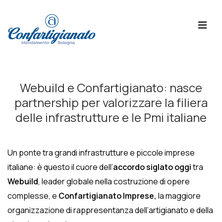
↓
Skip
ME
to
Main
Content
Menù
Principale
Webuild e Confartigianato: nasce
partnership per valorizzare la filiera
delle infrastrutture e le Pmi italiane
Un ponte tra grandi infrastrutture e piccole imprese
italiane: è questo il cuore dell’
accordo siglato oggi
tra
Webuild
, leader globale nella costruzione di opere
complesse, e
Confartigianato Imprese,
la maggiore
organizzazione di rappresentanza dell’artigianato e della