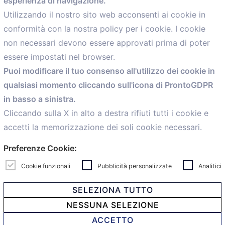
esperienza di navigazione.
comunicazione@confartigianato.bo.it
Utilizzando il nostro sito web acconsenti ai cookie in
conformità con la nostra policy per i cookie. I cookie
Menù
non necessari devono essere approvati prima di poter
essere impostati nel browser.
Home
Puoi modificare il tuo consenso all'utilizzo dei cookie in
Servizi
qualsiasi momento cliccando sull'icona di ProntoGDPR
Convenzioni
in basso a sinistra.
Voce delle Nostre aziende
Informazioni Ex L. 124/2017
Cliccando sulla X in alto a destra rifiuti tutti i cookie e
News
accetti la memorizzazione dei soli cookie necessari.
Contatti
Preferenze Cookie:
personal
Caf
Cookie funzionali
Pubblicità personalizzate
Analitici
SELEZIONA TUTTO
NESSUNA SELEZIONE
© 2021 Confartigianato Imprese Mandamento Bologna -
ACCETTO