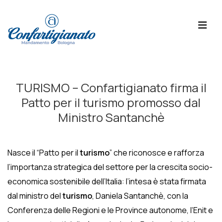
↓
Skip
ME
to
Main
Content
Menù
Principale
TURISMO – Confartigianato firma il
Patto per il turismo promosso dal
Ministro Santanchè
Nasce il “Patto per il
turismo
” che riconosce e rafforza
l’importanza strategica del settore per la crescita socio-
economica sostenibile dell’Italia: l’intesa è stata firmata
dal ministro del
turismo
, Daniela Santanchè, con la
Conferenza delle Regioni e le Province autonome, l
‘Enit e