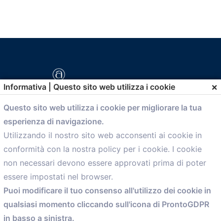
×
Informativa | Questo sito web utilizza i cookie
Questo sito web utilizza i cookie per migliorare la tua
esperienza di navigazione.
comunicazione@confartigianato.bo.it
Utilizzando il nostro sito web acconsenti ai cookie in
conformità con la nostra policy per i cookie. I cookie
Menù
non necessari devono essere approvati prima di poter
essere impostati nel browser.
Home
Puoi modificare il tuo consenso all'utilizzo dei cookie in
Servizi
qualsiasi momento cliccando sull'icona di ProntoGDPR
Convenzioni
in basso a sinistra.
Voce delle Nostre aziende