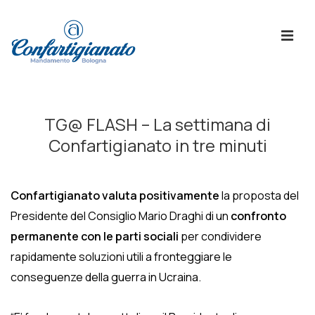
↓
Skip
ME
to
Main
Content
Menù
Principale
TG@ FLASH – La settimana di
Confartigianato in tre minuti
Confartigianato
valuta positivamente
la proposta del
Presidente del Consiglio Mario Draghi di un
confronto
permanente con le parti sociali
per condividere
rapidamente soluzioni utili a fronteggiare le
conseguenze della guerra in Ucraina.