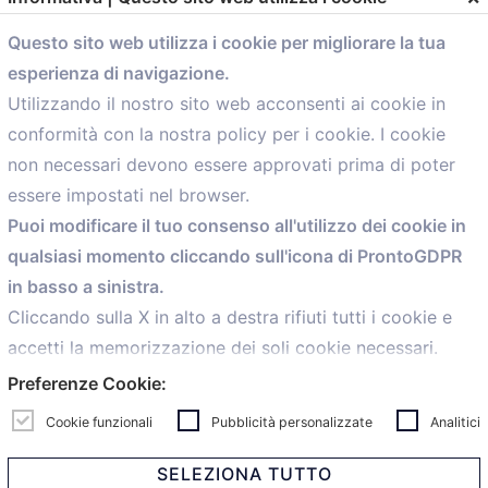
Questo sito web utilizza i cookie per migliorare la tua
comunicazione@confartigianato.bo.it
esperienza di navigazione.
Utilizzando il nostro sito web acconsenti ai cookie in
Menù
conformità con la nostra policy per i cookie. I cookie
non necessari devono essere approvati prima di poter
Home
essere impostati nel browser.
Servizi
Puoi modificare il tuo consenso all'utilizzo dei cookie in
Convenzioni
qualsiasi momento cliccando sull'icona di ProntoGDPR
Voce delle Nostre aziende
in basso a sinistra.
Informazioni Ex L. 124/2017
Cliccando sulla X in alto a destra rifiuti tutti i cookie e
News
accetti la memorizzazione dei soli cookie necessari.
Contatti
Preferenze Cookie:
personal
Caf
Cookie funzionali
Pubblicità personalizzate
Analitici
SELEZIONA TUTTO