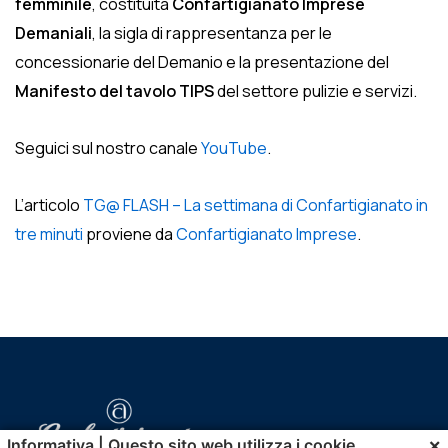
femminile
, costituita
Confartigianato Imprese
Demaniali
, la sigla di
rappresentanza per le
concessionarie del Demanio e la presentazione del
Manifesto del tavolo TIPS
del settore pulizie e servizi.
Seguici sul nostro canale
YouTube
.
L’articolo
TG@ FLASH – La settimana di Confartigianato in
tre minuti
proviene da
Confartigianato Imprese
.
×
Informativa | Questo sito web utilizza i cookie