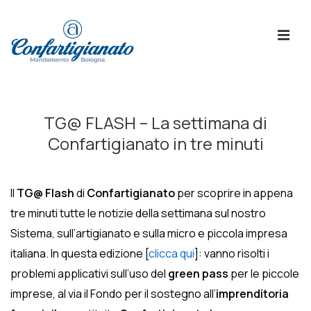
↓
Skip
ME
to
Main
Content
Menù
Principale
TG@ FLASH – La settimana di
Confartigianato in tre minuti
Il
TG@ Flash
di
Confartigianato
per scoprire in appena
tre minuti tutte le notizie della settimana sul nostro
Sistema, sull’artigianato e sulla micro e piccola impresa
italiana. In questa edizione [
clicca qui
]: vanno risolti i
problemi applicativi sull’uso del
green pass
per le piccole
imprese, al via il Fondo per il sostegno all’
imprenditoria