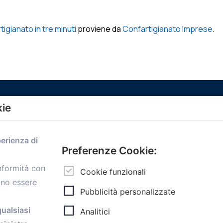
gianato in tre minuti
proviene da
Confartigianato Imprese
.
kie
Menù
perienza di
Home
Preferenze Cookie:
Servizi
onformità con
Convenzioni
Cookie funzionali
ono essere
Voce delle Nostre aziende
Pubblicità personalizzate
Informazioni Ex L. 124/2017
News
qualsiasi
Analitici