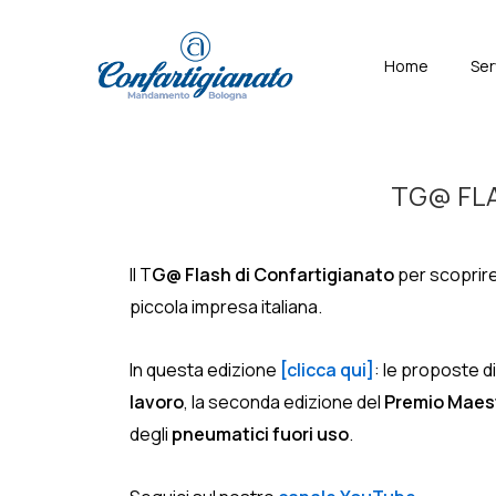
↓
Skip
Menù
Home
Ser
to
Principal
Main
Content
TG@ FLAS
Il T
G@ Flash di Confartigianato
per scoprire 
piccola impresa italiana.
In questa edizione
[clicca qui]
: le proposte d
lavoro
, la seconda edizione del
Premio Maest
degli
pneumatici fuori uso
.