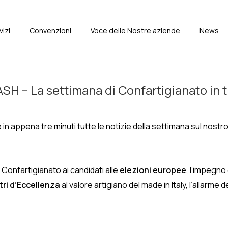
vizi
Convenzioni
Voce delle Nostre aziende
News
e
H – La settimana di Confartigianato in t
in appena tre minuti tutte le notizie della settimana sul nostro
i Confartigianato ai candidati alle
elezioni europee
, l’impegno
ri d’Eccellenza
al valore artigiano del made in Italy, l’allarme