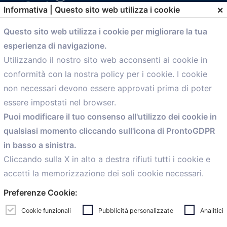
×
Informativa | Questo sito web utilizza i cookie
Questo sito web utilizza i cookie per migliorare la tua
comunicazione@confartigianato.bo.it
esperienza di navigazione.
Utilizzando il nostro sito web acconsenti ai cookie in
conformità con la nostra policy per i cookie. I cookie
Menù
non necessari devono essere approvati prima di poter
essere impostati nel browser.
Home
Puoi modificare il tuo consenso all'utilizzo dei cookie in
Servizi
qualsiasi momento cliccando sull'icona di ProntoGDPR
Convenzioni
Voce delle Nostre aziende
in basso a sinistra.
Informazioni Ex L. 124/2017
Cliccando sulla X in alto a destra rifiuti tutti i cookie e
News
accetti la memorizzazione dei soli cookie necessari.
Contatti
Preferenze Cookie:
personal
Caf
Cookie funzionali
Pubblicità personalizzate
Analitici