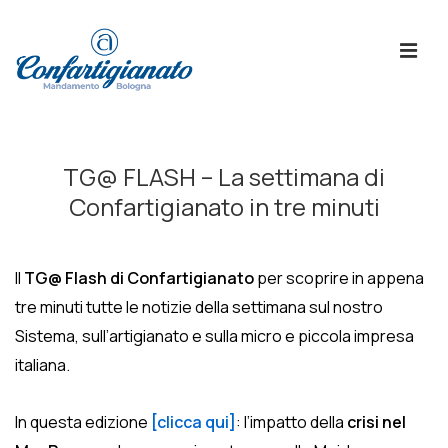
↓
Skip
ME
to
Main
Content
Menù
Principale
TG@ FLASH – La settimana di
Confartigianato in tre minuti
Il
TG@ Flash di Confartigianato
per scoprire in appena
tre minuti tutte le notizie della settimana sul nostro
Sistema, sull’artigianato e sulla micro e piccola impresa
italiana.
In questa edizione
[clicca qui]
: l’impatto della
crisi nel