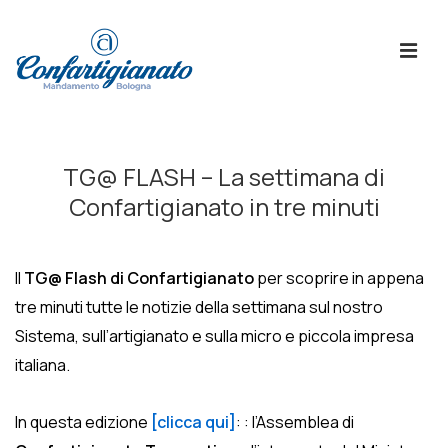
↓
Skip
ME
to
Main
Content
Menù
Principale
TG@ FLASH – La settimana di
Confartigianato in tre minuti
Il
TG@ Flash di Confartigianato
per scoprire in appena
tre minuti tutte le notizie della settimana sul nostro
Sistema, sull’artigianato e sulla micro e piccola impresa
italiana.
In questa edizione
[clicca qui]
: : l’Assemblea di