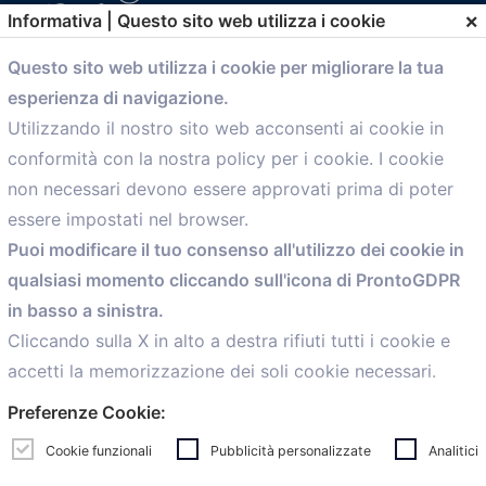
×
Informativa | Questo sito web utilizza i cookie
Questo sito web utilizza i cookie per migliorare la tua
comunicazione@confartigianato.bo.it
esperienza di navigazione.
Utilizzando il nostro sito web acconsenti ai cookie in
conformità con la nostra policy per i cookie. I cookie
Menù
non necessari devono essere approvati prima di poter
essere impostati nel browser.
Home
Puoi modificare il tuo consenso all'utilizzo dei cookie in
Servizi
qualsiasi momento cliccando sull'icona di ProntoGDPR
Convenzioni
Voce delle Nostre aziende
in basso a sinistra.
Informazioni Ex L. 124/2017
Cliccando sulla X in alto a destra rifiuti tutti i cookie e
News
accetti la memorizzazione dei soli cookie necessari.
Contatti
Preferenze Cookie:
personal
Caf
Cookie funzionali
Pubblicità personalizzate
Analitici