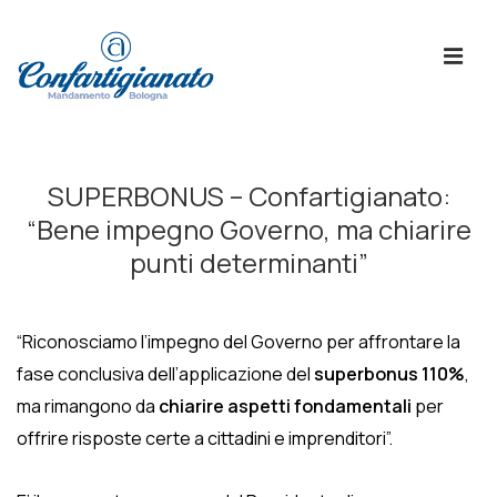
↓
Skip
ME
to
Main
Content
Menù
Principale
SUPERBONUS – Confartigianato:
“Bene impegno Governo, ma chiarire
punti determinanti”
“Riconosciamo l’impegno del Governo per affrontare la
fase conclusiva dell’applicazione del
superbonus 110%
,
ma rimangono da
chiarire aspetti fondamentali
per
offrire risposte certe a cittadini e imprenditori”.