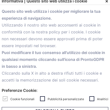
×
Informativa | Questo sito web utilizza i cookie
Questo sito web utilizza i cookie per migliorare la tua
esperienza di navigazione.
comunicazione@confartigianato.bo.it
Utilizzando il nostro sito web acconsenti ai cookie in
conformità con la nostra policy per i cookie. I cookie
Menù
non necessari devono essere approvati prima di poter
essere impostati nel browser.
Home
Puoi modificare il tuo consenso all'utilizzo dei cookie in
Servizi
qualsiasi momento cliccando sull'icona di ProntoGDPR
Convenzioni
in basso a sinistra.
Voce delle Nostre aziende
Informazioni Ex L. 124/2017
Cliccando sulla X in alto a destra rifiuti tutti i cookie e
News
accetti la memorizzazione dei soli cookie necessari.
Contatti
Preferenze Cookie:
personal
Caf
Cookie funzionali
Pubblicità personalizzate
Analitici