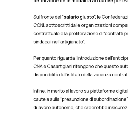
definizione delle modalità attuative
per evi
Sul fronte del
“salario giusto”,
le Confederazio
CCNL sottoscritti dalle organizzazioni compar
contrattuale e la proliferazione di “contratti pi
sindacali nell’artigianato”.
Per quanto riguarda l’introduzione dell’antici
CNA e Casartigiani ritengono che questo auto
disponibilità dell’istituto della vacanza contrat
Infine, in merito al lavoro su piattaforme digi
cautela sulla “presunzione di subordinazione” 
di lavoro autonomo, che creerebbe insicurezza