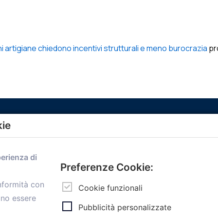
 artigiane chiedono incentivi strutturali e meno burocrazia
pr
kie
Menù
perienza di
Home
Preferenze Cookie:
Servizi
onformità con
Convenzioni
Cookie funzionali
ono essere
Voce delle Nostre aziende
Pubblicità personalizzate
Informazioni Ex L. 124/2017