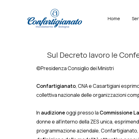
↓
Skip
Menù
Home
Ser
to
Principal
Main
Content
Sul Decreto lavoro le Confe
©Presidenza Consiglio dei Ministri
Confartigianato
, CNA e Casartigiani espri
collettiva nazionale delle organizzazioni com
In
audizione
oggi presso la
Commissione La
donne e all’interno della ZES unica, esprimend
programmazione aziendale, Confartigianato, 