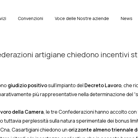
vizi
Convenzioni
Voce delle Nostre aziende
News
e
derazioni artigiane chiedono incentivi s
mono
giudizio positivo
sull’impianto del
Decreto Lavoro
, che r
parativamente più rappresentative nella determinazione del “sa
voro della Camera
, le tre Confederazioni hanno accolto con 
o tuttavia perplessità sulla natura sperimentale dei bonus limit
Cna, Casartigiani chiedono un
orizzonte almeno triennale d