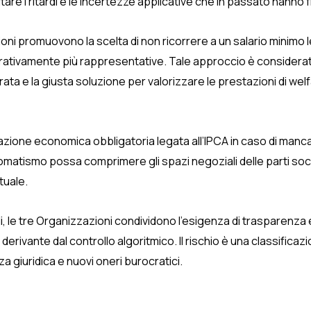
tare i ritardi e le incertezze applicative che in passato hanno
ni promuovono la scelta di non ricorrere a un salario minimo l
ativamente più rappresentative. Tale approccio è considerato 
rata e la giusta soluzione per valorizzare le prestazioni di welfar
pazione economica obbligatoria legata all’IPCA in caso di manc
matismo possa comprimere gli spazi negoziali delle parti soci
tuale.
tali, le tre Organizzazioni condividono l’esigenza di trasparenza
derivante dal controllo algoritmico. Il rischio è una classific
 giuridica e nuovi oneri burocratici.