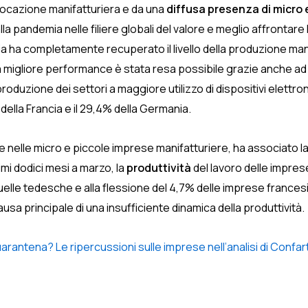
 vocazione manifatturiera e da una
diffusa presenza di micro e 
pandemia nelle filiere globali del valore e meglio affrontare l
talia ha completamente recuperato il livello della produzione ma
 La migliore performance è stata resa possibile grazie anche 
 di produzione dei settori a maggiore utilizzo di dispositivi elett
 della Francia e il 29,4% della Germania.
 nelle micro e piccole imprese manifatturiere, ha associato l
imi dodici mesi a marzo, la
produttività
del lavoro delle imprese
di quelle tedesche e alla flessione del 4,7% delle imprese franc
a principale di una insufficiente dinamica della produttività.
rantena? Le ripercussioni sulle imprese nell’analisi di Confart