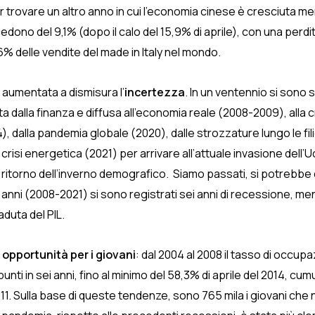
 trovare un altro anno in cui l’economia cinese è cresciuta me
cedono del 9,1% (dopo il calo del 15,9% di aprile), con una perd
% delle vendite del made in Italy nel mondo.
 aumentata a dismisura l’
incertezza
. In un ventennio si sono
a dalla finanza e diffusa all’economia reale (2008-2009), alla 
), dalla pandemia globale (2020), dalle strozzature lungo le fili
risi energetica (2021) per arrivare all’attuale invasione dell’U
n ritorno dell’inverno demografico. Siamo passati, si potrebbe d
rdici anni (2008-2021) si sono registrati sei anni di recessione,
duta del PIL.
 opportunità per i giovani
: dal 2004 al 2008 il tasso di occupa
nti in sei anni, fino al minimo del 58,3% di aprile del 2014, cumul
011. Sulla base di queste tendenze, sono 765 mila i giovani che 