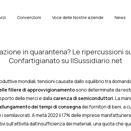
vizi
Convenzioni
Voce delle Nostre aziende
News
e
zione in quarantena? Le ripercussioni sull
Confartigianato su IlSussidiario.net
uttive mondiali, tensioni causate dallo squilibrio tra domanda 
elle filiere di approvvigionamento
sono determinate da restriz
asporto delle merci e dalla
carenza di semiconduttori
. La man
allungamento dei tempi di consegna
dei fornitori di beni, a 
 i semilavorati. A metà 2022 il 17% delle imprese manifatturier
i sull’attività dall’insufficienza dei materiali, una quota che 