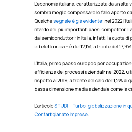
L’economia italiana, caratterizzata da un’alta
sembra meglio compensare le falle aperte dalla 
Qualche
segnale è già evidente
: nel 2022 l’I
ritardo dei più importanti paesi competitor.
dai semiconduttori: in Italia, infatti, la quota
ed elettronica – è del 12,1%, a fronte del 17,9%
L’Italia, primo paese europeo per occupazione
efficienza dei processi aziendali: nel 2022, ult
rispetto al 2019, a fronte del calo dell’1,2% 
bassa dimensione media aziendale come la caus
L’articolo
STUDI – Turbo-globalizzazione in qua
Confartigianato Imprese
.