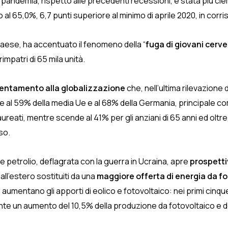
a pandemia, rispetto alle precedenti recessioni, è stata più clem
o al 65,0%, 6,7 punti superiore al minimo di aprile 2020, in cor
paese, ha accentuato il fenomeno della “
fuga di giovani cervel
rimpatri di 65 mila unità.
ientamento alla globalizzazione
che, nell’ultima rilevazione
e al 59% della media Ue e al 68% della Germania, principale co
laureati, mentre scende al 41% per gli anziani di 65 anni ed oltre
so.
e petrolio, deflagrata con la guerra in Ucraina, apre
prospetti
all’estero sostituiti da una
maggiore offerta di energia da fon
, aumentano gli apporti di eolico e fotovoltaico: nei primi cinqu
fronte un aumento del 10,5% della produzione da fotovoltaico e d