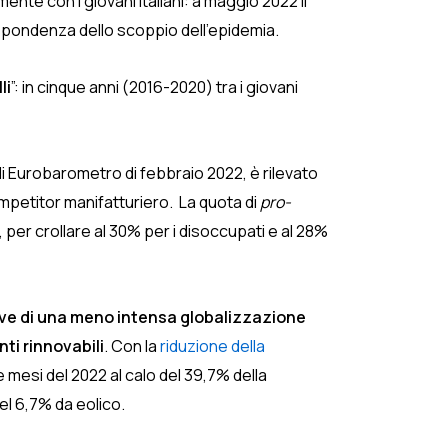
ente con i giovani italiani: a maggio 2022 il
rispondenza dello scoppio dell’epidemia.
li
”: in cinque anni (2016-2020) tra i giovani
 di Eurobarometro di febbraio 2022, è rilevato
mpetitor manifatturiero. La quota di
pro-
, per crollare al 30% per i disoccupati e al 28%
ve di una meno intensa globalizzazione
ti rinnovabili
. Con la
riduzione della
e mesi del 2022 al calo del 39,7% della
el 6,7% da eolico.