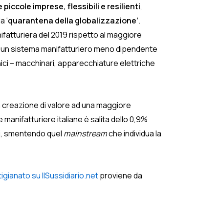
piccole imprese, flessibili e resilienti
,
a ‘
quarantena della globalizzazione’
.
nifatturiera del 2019 rispetto al maggiore
ad un sistema manifatturiero meno dipendente
ronici – macchinari, apparecchiature elettriche
a creazione di valore ad una maggiore
 manifatturiere italiane è salita dello 0,9%
esi, smentendo quel
mainstream
che individua la
igianato su IlSussidiario.net
proviene da