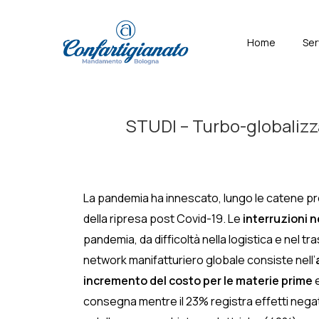
↓
Skip
Menù
Home
Ser
to
Principal
Main
Content
STUDI – Turbo-globalizza
La pandemia ha innescato, lungo le catene prod
della ripresa post Covid-19. Le
interruzioni n
pandemia, da difficoltà nella logistica e nel tr
network manifatturiero globale consiste nell’
incremento del costo per le materie prime
e
consegna mentre il 23% registra effetti negativ