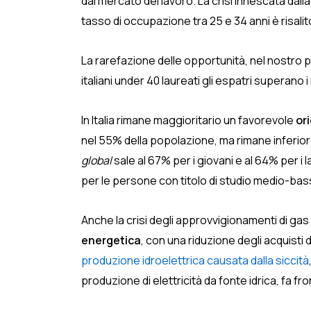
dal mercato del lavoro. La crisi innescata dall
tasso di occupazione tra 25 e 34 anni è risalit
La rarefazione delle opportunità, nel nostro 
italiani under 40 laureati gli espatri superano i 
In Italia rimane maggioritario un favorevole
or
nel 55% della popolazione, ma rimane inferior
global
sale al 67% per i giovani e al 64% per i 
per le persone con titolo di studio medio-bas
Anche la crisi degli approvvigionamenti di gas 
energetica
, con una riduzione degli acquisti d
produzione idroelettrica causata dalla siccità
produzione di elettricità da fonte idrica, fa 