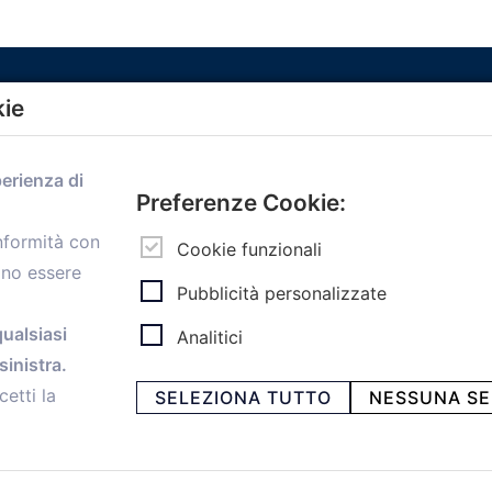
kie
Menù
perienza di
Home
Preferenze Cookie:
Servizi
onformità con
Convenzioni
Cookie funzionali
ono essere
Voce delle Nostre aziende
Pubblicità personalizzate
Informazioni Ex L. 124/2017
News
qualsiasi
Analitici
Contatti
inistra.
personal
Caf
cetti la
SELEZIONA TUTTO
NESSUNA SE