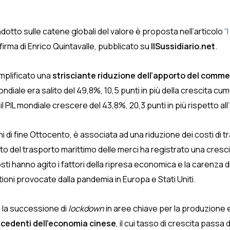
dotto sulle catene globali del valore è proposta nell’articolo
“I
firma di Enrico Quintavalle, pubblicato su
IlSussidiario.net
.
amplificato una
strisciante riduzione dell’apporto del commer
diale era salito del 49,8%, 10,5 punti in più della crescita cumu
il PIL mondiale crescere del 43,8%, 20,3 punti in più rispetto 
ni di fine Ottocento, è associata ad una riduzione dei costi di 
 del trasporto marittimo delle merci ha registrato una crescit
sti hanno agito i fattori della ripresa economica e la carenza di 
oni provocate dalla pandemia in Europa e Stati Uniti.
’, la successione di
lockdown
in aree chiave per la produzione e l
cedenti dell’economia cinese
, il cui tasso di crescita passa