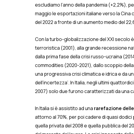
escludiamo l’anno della pandemia (+2,2%), per
maggio le esportazioni italiane verso la Cina 
del 2022 a fronte di un aumento medio del 22,6
Con la turbo-globalizzazione del XXI secolo è
terroristica (2001), alla grande recessione nat
dalla prima fase della crisi russo-ucraina (2014
commodities (2020-2021), dallo scoppio della c
una progressiva crisi climatica e idrica e da u
dell’incertezza’. In Italia, negli ultimi quatto
2007) solo due furono caratterizzati da una ca
In Italia si è assistito ad una
rarefazione delle
attorno al 70%, per poi cadere di quasi dodici pu
quella privata del 2008 e quella pubblica del 2