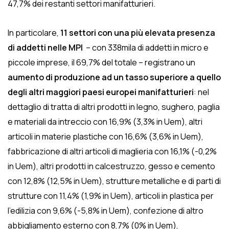
47,7% dei restanti settori manifatturieri.
In particolare,
11 settori con una più elevata presenza
di addetti nelle MPI
– con 338mila di addetti in micro e
piccole imprese, il 69,7% del totale – registrano un
aumento di produzione ad un tasso superiore a quello
degli altri maggiori paesi europei manifatturieri
: nel
dettaglio di tratta di altri prodotti in legno, sughero, paglia
e materiali da intreccio con 16,9% (3,3% in Uem), altri
articoli in materie plastiche con 16,6% (3,6% in Uem),
fabbricazione di altri articoli di maglieria con 16,1% (-0,2%
in Uem), altri prodotti in calcestruzzo, gesso e cemento
con 12,8% (12,5% in Uem), strutture metalliche e di parti di
strutture con 11,4% (1,9% in Uem), articoli in plastica per
l’edilizia con 9,6% (-5,8% in Uem), confezione di altro
abbigliamento esterno con 8,7% (0% in Uem),