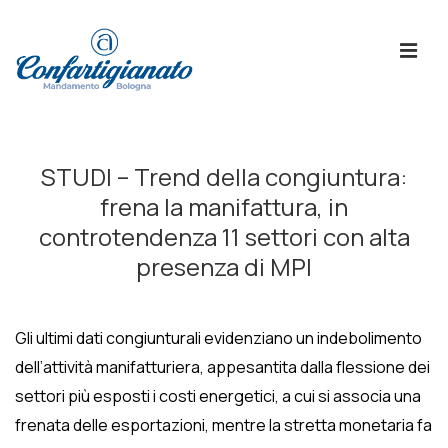
↓
Skip
ME
to
Main
Content
Menù
Principale
STUDI – Trend della congiuntura:
frena la manifattura, in
controtendenza 11 settori con alta
presenza di MPI
Gli ultimi dati congiunturali evidenziano un indebolimento
dell’attività manifatturiera, appesantita dalla flessione dei
settori più esposti i costi energetici, a cui si associa una
frenata delle esportazioni, mentre la stretta monetaria fa