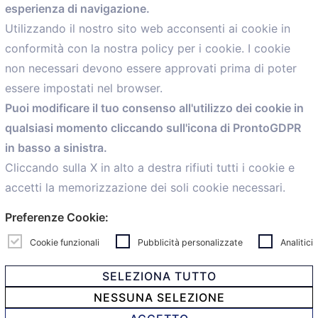
esperienza di navigazione.
comunicazione@confartigianato.bo.it
Utilizzando il nostro sito web acconsenti ai cookie in
conformità con la nostra policy per i cookie. I cookie
Menù
non necessari devono essere approvati prima di poter
essere impostati nel browser.
Home
Puoi modificare il tuo consenso all'utilizzo dei cookie in
Servizi
qualsiasi momento cliccando sull'icona di ProntoGDPR
Convenzioni
in basso a sinistra.
Voce delle Nostre aziende
Informazioni Ex L. 124/2017
Cliccando sulla X in alto a destra rifiuti tutti i cookie e
News
accetti la memorizzazione dei soli cookie necessari.
Contatti
Preferenze Cookie:
personal
Caf
Cookie funzionali
Pubblicità personalizzate
Analitici
SELEZIONA TUTTO
NESSUNA SELEZIONE
© 2021 Confartigianato Imprese Mandamento Bologna -