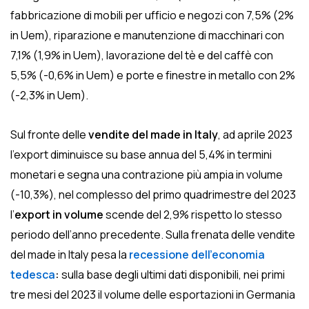
fabbricazione di mobili per ufficio e negozi con 7,5% (2%
in Uem), riparazione e manutenzione di macchinari con
7,1% (1,9% in Uem), lavorazione del tè e del caffè con
5,5% (-0,6% in Uem) e porte e finestre in metallo con 2%
(-2,3% in Uem).
Sul fronte delle
vendite del made in Italy
, ad aprile 2023
l’export diminuisce su base annua del 5,4% in termini
monetari e segna una contrazione più ampia in volume
(-10,3%), nel complesso del primo quadrimestre del 2023
l’
export in volume
scende del 2,9% rispetto lo stesso
periodo dell’anno precedente. Sulla frenata delle vendite
del made in Italy pesa la
recessione dell’economia
tedesca
:
sulla base degli ultimi dati disponibili, nei primi
tre mesi del 2023 il volume delle esportazioni in Germania