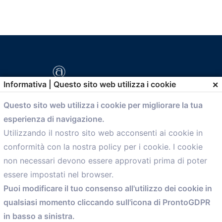
×
Informativa | Questo sito web utilizza i cookie
Questo sito web utilizza i cookie per migliorare la tua
esperienza di navigazione.
comunicazione@confartigianato.bo.it
Utilizzando il nostro sito web acconsenti ai cookie in
conformità con la nostra policy per i cookie. I cookie
Menù
non necessari devono essere approvati prima di poter
essere impostati nel browser.
Home
Puoi modificare il tuo consenso all'utilizzo dei cookie in
Servizi
qualsiasi momento cliccando sull'icona di ProntoGDPR
Convenzioni
in basso a sinistra.
Voce delle Nostre aziende