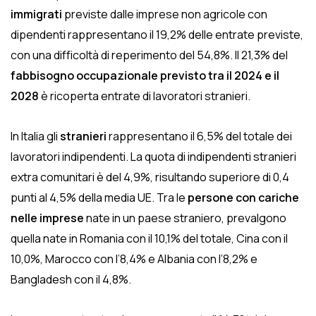
immigrati
previste dalle imprese non agricole con
dipendenti rappresentano il 19,2% delle entrate previste,
con una difficoltà di reperimento del 54,8%. Il 21,3% del
fabbisogno occupazionale previsto tra il 2024 e il
2028
è ricoperta entrate di lavoratori stranieri.
In Italia gli
stranieri
rappresentano il 6,5% del totale dei
lavoratori indipendenti. La quota di indipendenti stranieri
extra comunitari è del 4,9%, risultando superiore di 0,4
punti al 4,5% della media UE. Tra le
persone con cariche
nelle imprese
nate in un paese straniero, prevalgono
quella nate in Romania con il 10,1% del totale, Cina con il
10,0%, Marocco con l’8,4% e Albania con l’8,2% e
Bangladesh con il 4,8%.