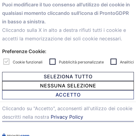
Puoi modificare il tuo consenso all'utilizzo dei cookie in
Servizi
qualsiasi momento cliccando sull'icona di ProntoGDPR
Convenzioni
in basso a sinistra.
Voce delle Nostre aziende
Informazioni Ex L. 124/2017
Cliccando sulla X in alto a destra rifiuti tutti i cookie e
News
accetti la memorizzazione dei soli cookie necessari.
Contatti
Preferenze Cookie:
personal
Caf
Cookie funzionali
Pubblicità personalizzate
Analitici
SELEZIONA TUTTO
NESSUNA SELEZIONE
© 2021 Confartigianato Imprese Mandamento Bologna -
ACCETTO
Via Papini, 18 - 40128 Bologna - Italy
Tel.
051 4222150
- Fax 051 6414942 - C.F. 00329130371 -
Cliccando su "Accetto", acconsenti all'utilizzo dei cookie
Privacy e Cookie
descritti nella nostra
Privacy Policy