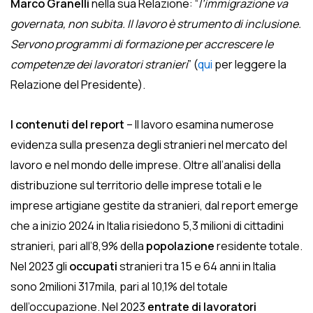
Marco Granelli
nella sua Relazione: “
l’immigrazione va
governata, non subita. Il lavoro è strumento di inclusione.
Servono programmi di formazione per accrescere le
competenze dei lavoratori stranieri
” (
qui
per leggere la
Relazione del Presidente).
I contenuti del report
– Il lavoro esamina numerose
evidenza sulla presenza degli stranieri nel mercato del
lavoro e nel mondo delle imprese. Oltre all’analisi della
distribuzione sul territorio delle imprese totali e le
imprese artigiane gestite da stranieri, dal report emerge
che a inizio 2024 in Italia risiedono 5,3 milioni di cittadini
stranieri, pari all’8,9% della
popolazione
residente totale.
Nel 2023 gli
occupati
stranieri tra 15 e 64 anni in Italia
sono 2milioni 317mila, pari al 10,1% del totale
dell’occupazione. Nel 2023
entrate di lavoratori