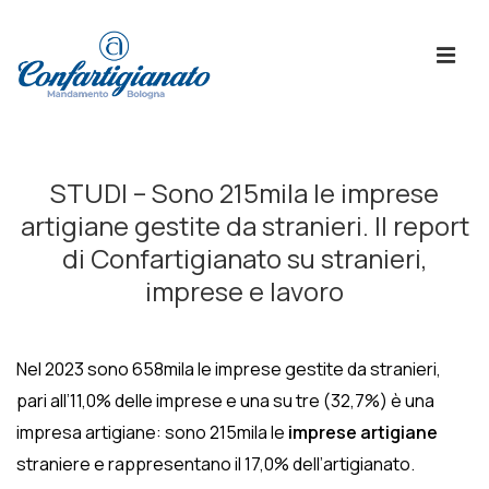
↓
Skip
ME
to
Main
Content
Menù
Principale
STUDI – Sono 215mila le imprese
artigiane gestite da stranieri. Il report
di Confartigianato su stranieri,
imprese e lavoro
Nel 2023 sono 658mila le imprese gestite da stranieri,
pari all’11,0% delle imprese e una su tre (32,7%) è una
impresa artigiane: sono 215mila le
imprese artigiane
straniere e rappresentano il 17,0% dell’artigianato.