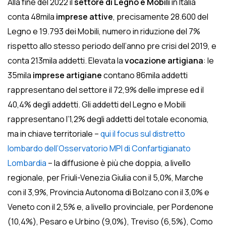
Alla fine del 2022 il
settore di Legno e Mobili
in Italia
conta 48mila
imprese attive
, precisamente 28.600 del
Legno e 19.793 dei Mobili, numero in riduzione del 7%
rispetto allo stesso periodo dell’anno pre crisi del 2019, e
conta 213mila addetti. Elevata la
vocazione artigiana
: le
35mila
imprese artigiane
contano 86mila addetti
rappresentano del settore il 72,9% delle imprese ed il
40,4% degli addetti. Gli addetti del Legno e Mobili
rappresentano l’1,2% degli addetti del totale economia,
ma in chiave territoriale –
qui il focus sul distretto
lombardo dell’Osservatorio MPI di Confartigianato
Lombardia
– la diffusione è più che doppia, a livello
regionale, per Friuli-Venezia Giulia con il 5,0%, Marche
con il 3,9%, Provincia Autonoma di Bolzano con il 3,0% e
Veneto con il 2,5% e, a livello provinciale, per Pordenone
(10,4%), Pesaro e Urbino (9,0%), Treviso (6,5%), Como