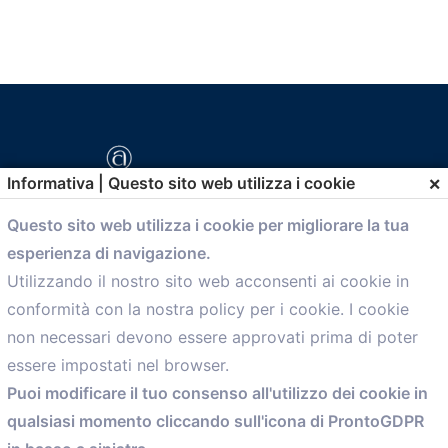
×
Informativa | Questo sito web utilizza i cookie
Questo sito web utilizza i cookie per migliorare la tua
esperienza di navigazione.
comunicazione@confartigianato.bo.it
Utilizzando il nostro sito web acconsenti ai cookie in
conformità con la nostra policy per i cookie. I cookie
Menù
non necessari devono essere approvati prima di poter
essere impostati nel browser.
Home
Puoi modificare il tuo consenso all'utilizzo dei cookie in
Servizi
qualsiasi momento cliccando sull'icona di ProntoGDPR
Convenzioni