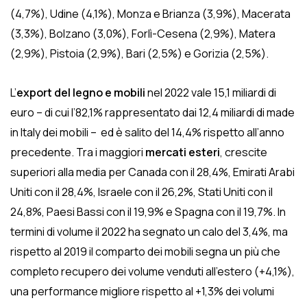
(4,7%), Udine (4,1%), Monza e Brianza (3,9%), Macerata
(3,3%), Bolzano (3,0%), Forlì-Cesena (2,9%), Matera
(2,9%), Pistoia (2,9%), Bari (2,5%) e Gorizia (2,5%).
L’
export del legno e mobili
nel 2022 vale 15,1 miliardi di
euro – di cui l’82,1% rappresentato dai 12,4 miliardi di made
in Italy dei mobili – ed è salito del 14,4% rispetto all’anno
precedente. Tra i maggiori
mercati esteri
, crescite
superiori alla media per Canada con il 28,4%, Emirati Arabi
Uniti con il 28,4%, Israele con il 26,2%, Stati Uniti con il
24,8%, Paesi Bassi con il 19,9% e Spagna con il 19,7%. In
termini di volume il 2022 ha segnato un calo del 3,4%, ma
rispetto al 2019 il comparto dei mobili segna un più che
completo recupero dei volume venduti all’estero (+4,1%),
una performance migliore rispetto al +1,3% dei volumi