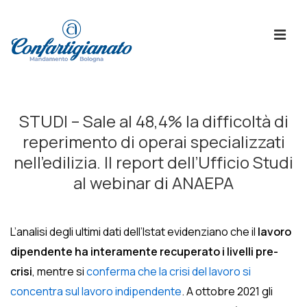
↓
Skip
ME
to
Main
Content
Menù
Principale
STUDI – Sale al 48,4% la difficoltà di
reperimento di operai specializzati
nell’edilizia. Il report dell’Ufficio Studi
al webinar di ANAEPA
L’analisi degli ultimi dati dell’Istat evidenziano che il
lavoro
dipendente ha interamente recuperato i livelli pre-
crisi
, mentre si
conferma che la crisi del lavoro si
concentra sul lavoro indipendente
. A ottobre 2021 gli