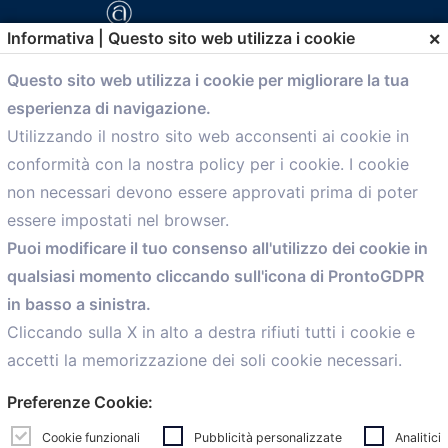
×
Informativa | Questo sito web utilizza i cookie
Questo sito web utilizza i cookie per migliorare la tua
esperienza di navigazione.
comunicazione@confartigianato.bo.it
Utilizzando il nostro sito web acconsenti ai cookie in
conformità con la nostra policy per i cookie. I cookie
Menù
non necessari devono essere approvati prima di poter
essere impostati nel browser.
Home
Puoi modificare il tuo consenso all'utilizzo dei cookie in
Servizi
qualsiasi momento cliccando sull'icona di ProntoGDPR
Convenzioni
in basso a sinistra.
Voce delle Nostre aziende
Informazioni Ex L. 124/2017
Cliccando sulla X in alto a destra rifiuti tutti i cookie e
News
accetti la memorizzazione dei soli cookie necessari.
Contatti
Preferenze Cookie:
personal
Caf
Cookie funzionali
Pubblicità personalizzate
Analitici