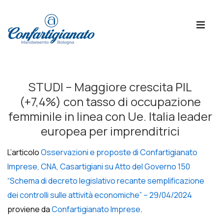
↓
Skip
ME
to
Main
Content
Menù
Principale
STUDI – Maggiore crescita PIL
(+7,4%) con tasso di occupazione
femminile in linea con Ue. Italia leader
europea per imprenditrici
L’articolo
Osservazioni e proposte di Confartigianato
Imprese, CNA, Casartigiani su Atto del Governo 150
“Schema di decreto legislativo recante semplificazione
dei controlli sulle attività economiche” – 29/04/2024
proviene da
Confartigianato Imprese
.