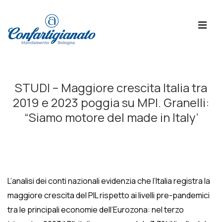
↓
Skip
ME
to
Main
Content
Menù
Principale
STUDI – Maggiore crescita Italia tra
2019 e 2023 poggia su MPI. Granelli:
“Siamo motore del made in Italy’
L’analisi dei conti nazionali evidenzia che l’Italia registra la
maggiore crescita del PIL rispetto ai livelli pre-pandemici
tra le principali economie dell’Eurozona: nel terzo