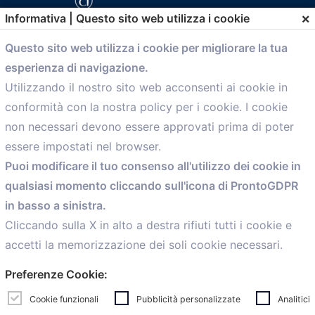
×
Informativa | Questo sito web utilizza i cookie
Questo sito web utilizza i cookie per migliorare la tua
esperienza di navigazione.
comunicazione@confartigianato.bo.it
Utilizzando il nostro sito web acconsenti ai cookie in
conformità con la nostra policy per i cookie. I cookie
Menù
non necessari devono essere approvati prima di poter
essere impostati nel browser.
Home
Puoi modificare il tuo consenso all'utilizzo dei cookie in
Servizi
qualsiasi momento cliccando sull'icona di ProntoGDPR
Convenzioni
in basso a sinistra.
Voce delle Nostre aziende
Informazioni Ex L. 124/2017
Cliccando sulla X in alto a destra rifiuti tutti i cookie e
News
accetti la memorizzazione dei soli cookie necessari.
Contatti
Preferenze Cookie:
personal
Caf
Cookie funzionali
Pubblicità personalizzate
Analitici