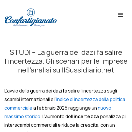
↓
Skip
ME
to
Main
Content
Menù
Principale
STUDI – La guerra dei dazi fa salire
l’incertezza. Gli scenari per le imprese
nell’analisi su IlSussidiario.net
L’avvio della guerra dei dazi fa salire l’incertezza sugli
scambi internazionali e l’
indice di incertezza della politica
commerciale
a febbraio 2025 raggiunge un
nuovo
massimo storico
. L’aumento dell’
incertezza
penalizza gli
interscambi commerciali e riduce la crescita, con un