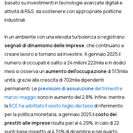
basato su investimenti in tecnologie avanzate digitali e
attività di R&S, da sostenere con appropriate politiche
industriali.
In un ambiente con una elevata turbolenza si registrano
segnali di dinamismo delle imprese
, che continuano a
creare lavoro e tornano ad investire. A gennaio 2025 il
numero di occupati è salito a 24 milioni 222mila e in dodici
mesi si osserva un
aumento dell’occupazione
di 513mila
unità, grazie alla crescita di 702mila dipendenti
permanenti. Le
previsioni di assunzione
del trimestre
marzo-maggio
sono in aumento del 2,8%. Infine, mentre
la
BCE ha adottato il sesto taglio dei tassi
di riferimento
per la politica monetaria, a gennaio 2025 il
costo dei
prestiti alle imprese
risulta pari al 4,29%, in calo di 22
punti base rispetto al 4,51% di dicembre e nel quarto