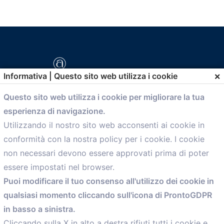
×
Informativa | Questo sito web utilizza i cookie
Questo sito web utilizza i cookie per migliorare la tua
esperienza di navigazione.
comunicazione@confartigianato.bo.it
Utilizzando il nostro sito web acconsenti ai cookie in
conformità con la nostra policy per i cookie. I cookie
Menù
non necessari devono essere approvati prima di poter
essere impostati nel browser.
Home
Puoi modificare il tuo consenso all'utilizzo dei cookie in
Servizi
qualsiasi momento cliccando sull'icona di ProntoGDPR
Convenzioni
in basso a sinistra.
Voce delle Nostre aziende
Informazioni Ex L. 124/2017
Cliccando sulla X in alto a destra rifiuti tutti i cookie e