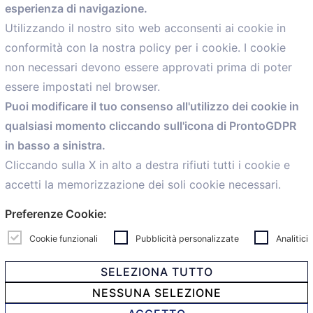
esperienza di navigazione.
comunicazione@confartigianato.bo.it
Utilizzando il nostro sito web acconsenti ai cookie in
conformità con la nostra policy per i cookie. I cookie
Menù
non necessari devono essere approvati prima di poter
essere impostati nel browser.
Home
Puoi modificare il tuo consenso all'utilizzo dei cookie in
Servizi
qualsiasi momento cliccando sull'icona di ProntoGDPR
Convenzioni
in basso a sinistra.
Voce delle Nostre aziende
Informazioni Ex L. 124/2017
Cliccando sulla X in alto a destra rifiuti tutti i cookie e
News
accetti la memorizzazione dei soli cookie necessari.
Contatti
Preferenze Cookie:
personal
Caf
Cookie funzionali
Pubblicità personalizzate
Analitici
SELEZIONA TUTTO
NESSUNA SELEZIONE
© 2021 Confartigianato Imprese Mandamento Bologna -