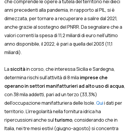
che comprende le opere a tutela del territorio nei dieci
anni precedenti alla pandemia, in rapporto al PIL, si è
dimezzata, per tornare a recuperare a salire dal 2021,
anche grazie al sostegno del PNRR. Da segnalare che a
valori correnti la spesa di 11,2 miliardi di euro nell’ultimo
anno disponibile, il 2022, è pari a quella del 2003 (11,1
miliardi).
La
siccità
in corso, che interessa Sicilia e Sardegna,
determina rischi sull’attività di 8 mila
imprese che
operano in settori manifatturieri ad alto uso di acqua
,
con 38 mila addetti, pari ad un terzo (33,3%)
dell’occupazione manifatturiera delle Isole.
Qui
i dati per
territorio. L’irregolarità nella fornitura idrica ha
ripercussioni anche sul
turismo
, considerando che in
Italia, nei tre mesi estivi (giugno-agosto) si concentra