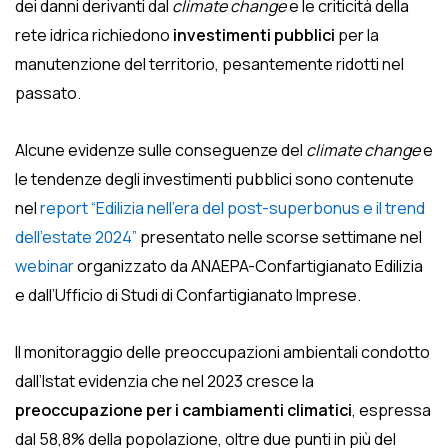
dei danni derivanti dal
climate change
e le criticità della
rete idrica richiedono
investimenti pubblici
per la
manutenzione del territorio, pesantemente ridotti nel
passato.
Alcune evidenze sulle conseguenze del
climate change
e
le tendenze degli investimenti pubblici sono contenute
nel
report “Edilizia nell’era del post-superbonus e il trend
dell’estate 2024”
presentato nelle scorse settimane nel
webinar
organizzato da ANAEPA-Confartigianato Edilizia
e dall’Ufficio di Studi di Confartigianato Imprese.
Il monitoraggio delle preoccupazioni ambientali condotto
dall’Istat evidenzia che nel 2023 cresce la
preoccupazione per i cambiamenti climatici
, espressa
dal 58,8% della popolazione, oltre due punti in più del